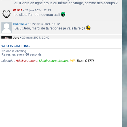
qu’il vibre en ligne droite ou même en virage, comme des acoups ?
Wolf18
•
23 juin 2024, 22:15
Le site a l'air de nouveau actif
labbethoven
•
22 mars 2024, 16:12
Salut Jero, merci de ta réponse je vais faire ça
Jero
•
20 mars 2024, 10:42
Bethoven tu peux te présenter et créer un topic pour ton sujet, il se
verra plus facilement que dans le chat
WHO IS CHATTING
No one is chatting
Jero
•
20 mars 2024, 10:42
Refreshes every
60
seconds
Salut Kakashi et Bethoven
Légende :
Administrateurs
,
Modérateurs globaux
,
VIP
,
Team GTFR
labbethoven
•
18 mars 2024, 18:32
Hello, des fans d'Alsace Village ? C'est quoi votre record avec une
550PP à peu près ?
ObiKaKaShI
•
17 mars 2024, 16:54