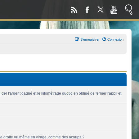
S’enregistrer
Connexion
der l'argent gagné et le kilométrage quotidien obligé de fermer l'appli et
 ligne droite ou même en virage, comme des acoups ?