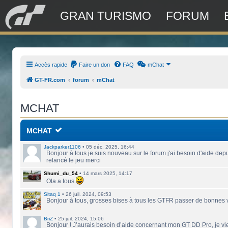
GRAN TURISMO
FORUM
Accès rapide
Faire un don
FAQ
mChat
GT-FR.com
forum
mChat
MCHAT
MCHAT
Jackparker1106
•
05 déc. 2025, 16:44
Bonjour à tous je suis nouveau sur le forum j'ai besoin d'aide depu
relancé le jeu merci
Shumi_du_54
•
14 mars 2025, 14:17
Ola a tous
Sitaq 1
•
26 juil. 2024, 09:53
Bonjour à tous, grosses bises à tous les GTFR passer de bonnes
BriZ
•
25 juil. 2024, 15:06
Bonjour ! J’aurais besoin d’aide concernant mon GT DD Pro, je vie