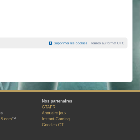
Supprimer les cookies
Heures au format
UTC
Nos partenaires
GTAFR
és
Annuaire jeux
18.com
™
Instant-Gaming
Goodies GT