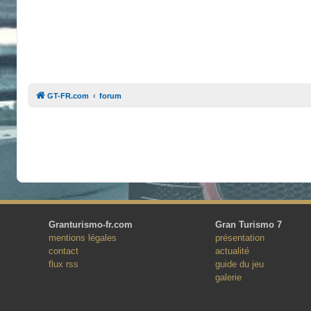
GT-FR.com
forum
Granturismo-fr.com
Gran Turismo 7
mentions légales
présentation
contact
actualité
flux rss
guide du jeu
galerie