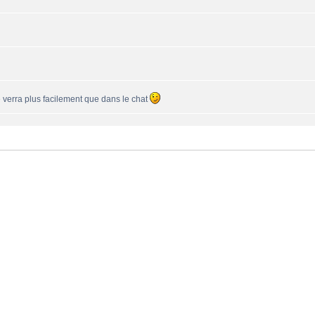
se verra plus facilement que dans le chat
une 550PP à peu près ?