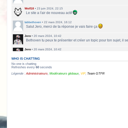
Wolf18
•
23 juin 2024, 22:15
Le site a l'air de nouveau actif
labbethoven
•
22 mars 2024, 16:12
Salut Jero, merci de ta réponse je vais faire ça
Jero
•
20 mars 2024, 10:42
Bethoven tu peux te présenter et créer un topic pour ton sujet, il 
Jero
•
20 mars 2024, 10:42
Salut Kakashi et Bethoven
WHO IS CHATTING
labbethoven
•
18 mars 2024, 18:32
No one is chatting
Hello, des fans d'Alsace Village ? C'est quoi votre record avec 
Refreshes every
60
seconds
Légende :
Administrateurs
,
Modérateurs globaux
,
VIP
,
Team GTFR
ObiKaKaShI
•
17 mars 2024, 16:54