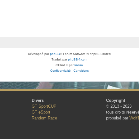
Développé par
phpBB
® Forum Software © phpBB Limited
Traduit par
phpBB-fr.com
mChat © par
kasimi
Confidentialité
|
Conditions
Divers
Copyright
GT SportCUP
© 2013 - 2023
GT eSport
tous droits réserv
Random Race
propulsé par
Wolf