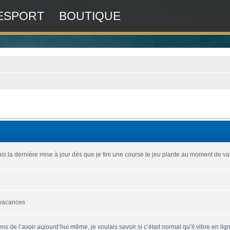
ESPORT
BOUTIQUE
is la dernière mise à jour dès que je fini une course le jeu plante au moment de vali
 vacances
ns de l’avoir aujourd’hui même, je voulais savoir si c’était normal qu’il vibre en