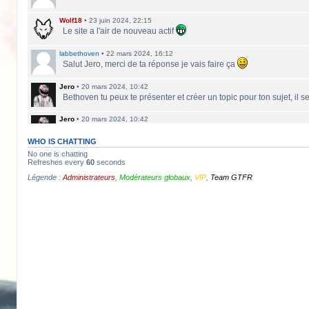
Wolf18
•
23 juin 2024, 22:15
Le site a l'air de nouveau actif
labbethoven
•
22 mars 2024, 16:12
Salut Jero, merci de ta réponse je vais faire ça
Jero
•
20 mars 2024, 10:42
Bethoven tu peux te présenter et créer un topic pour ton sujet, il 
Jero
•
20 mars 2024, 10:42
Salut Kakashi et Bethoven
WHO IS CHATTING
labbethoven
•
18 mars 2024, 18:32
No one is chatting
Hello, des fans d'Alsace Village ? C'est quoi votre record avec 
Refreshes every
60
seconds
Légende :
Administrateurs
,
Modérateurs globaux
,
VIP
,
Team GTFR
ObiKaKaShI
•
17 mars 2024, 16:54