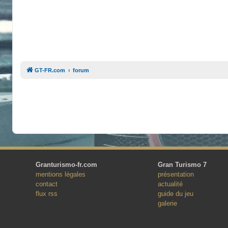
GT-FR.com
forum
Granturismo-fr.com
Gran Turismo 7
mentions légales
présentation
contact
actualité
flux rss
guide du jeu
galerie