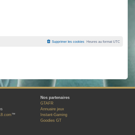
Supprimer les cookies
Heures au format
UTC
Nos partenaires
GTAFR
és
Annuaire jeux
18.com
™
Instant-Gaming
Goodies GT