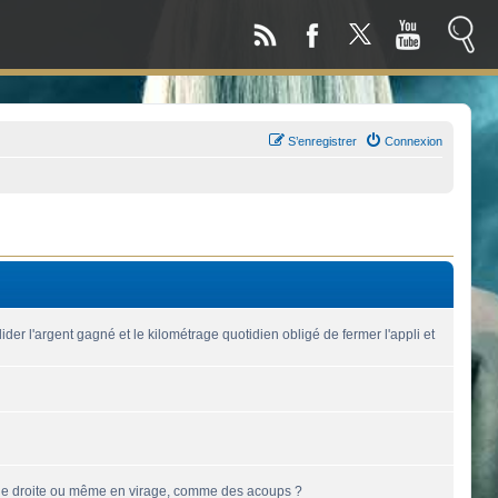
S’enregistrer
Connexion
der l'argent gagné et le kilométrage quotidien obligé de fermer l'appli et
 ligne droite ou même en virage, comme des acoups ?