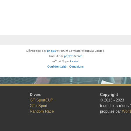
Développé par
phpBB
® Forum Software © phpBB Limited
Traduit par
phpBB-fr.com
mChat © par
kasimi
Confidentialité
|
Conditions
Divers
Copyright
GT SportCUP
© 2013 - 2023
GT eSport
tous droits réserv
Random Race
propulsé par
Wolf