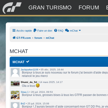
GRAN TURISMO
FORUM
Accès rapide
Faire un don
FAQ
mChat
GT-FR.com
forum
mChat
MCHAT
MCHAT
Jackparker1106
•
05 déc. 2025, 16:44
Bonjour à tous je suis nouveau sur le forum j'ai besoin d'aide depu
relancé le jeu merci
Shumi_du_54
•
14 mars 2025, 14:17
Ola a tous
Sitaq 1
•
26 juil. 2024, 09:53
Bonjour à tous, grosses bises à tous les GTFR passer de bonnes
BriZ
•
25 juil. 2024, 15:06
Bonjour ! J’aurais besoin d’aide concernant mon GT DD Pro, je vie