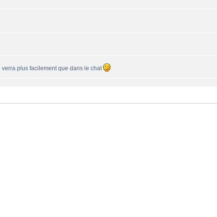
se verra plus facilement que dans le chat
une 550PP à peu près ?