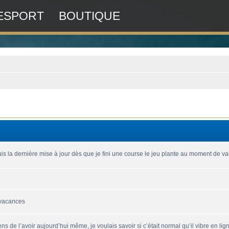
ESPORT
BOUTIQUE
is la dernière mise à jour dès que je fini une course le jeu plante au moment de vali
 vacances
ns de l’avoir aujourd’hui même, je voulais savoir si c’était normal qu’il vibre en