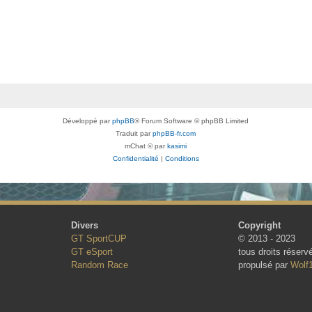
Développé par
phpBB
® Forum Software © phpBB Limited
Traduit par
phpBB-fr.com
mChat © par
kasimi
Confidentialité
|
Conditions
Divers
Copyright
GT SportCUP
© 2013 - 2023
GT eSport
tous droits réserv
Random Race
propulsé par
Wolf