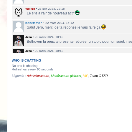
Wolf18
•
23 juin 2024, 22:15
Le site a l'air de nouveau actif
labbethoven
•
22 mars 2024, 16:12
Salut Jero, merci de ta réponse je vais faire ça
Jero
•
20 mars 2024, 10:42
Bethoven tu peux te présenter et créer un topic pour ton sujet, il 
Jero
•
20 mars 2024, 10:42
Salut Kakashi et Bethoven
WHO IS CHATTING
labbethoven
•
18 mars 2024, 18:32
No one is chatting
Hello, des fans d'Alsace Village ? C'est quoi votre record avec 
Refreshes every
60
seconds
Légende :
Administrateurs
,
Modérateurs globaux
,
VIP
,
Team GTFR
ObiKaKaShI
•
17 mars 2024, 16:54