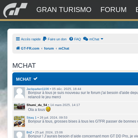
GRAN TURISMO
FORUM
Accès rapide
Faire un don
FAQ
mChat
GT-FR.com
forum
mChat
MCHAT
MCHAT
Jackparker1106
•
05 déc. 2025, 16:44
Bonjour à tous je suis nouveau sur le forum j'ai besoin d'aide depu
relancé le jeu merci
Shumi_du_54
•
14 mars 2025, 14:17
Ola a tous
Sitaq 1
•
26 juil. 2024, 09:53
Bonjour à tous, grosses bises à tous les GTFR passer de bonnes
BriZ
•
25 juil. 2024, 15:06
Bonjour ! J’aurais besoin d’aide concernant mon GT DD Pro, je vie