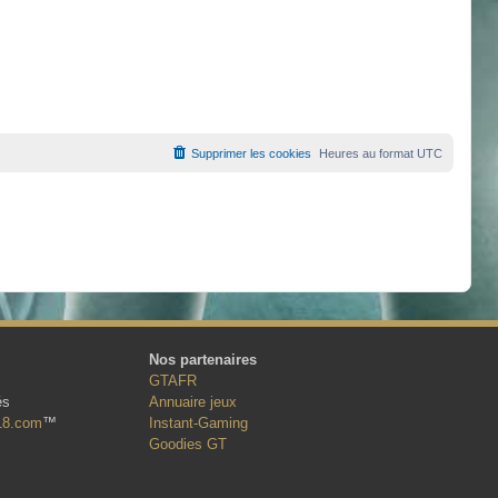
Supprimer les cookies
Heures au format
UTC
Nos partenaires
GTAFR
és
Annuaire jeux
18.com
™
Instant-Gaming
Goodies GT