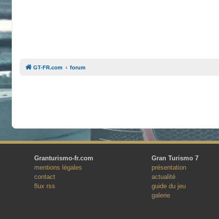
GT-FR.com
forum
Granturismo-fr.com
Gran Turismo 7
mentions légales
présentation
contact
actualité
flux rss
guide du jeu
galerie