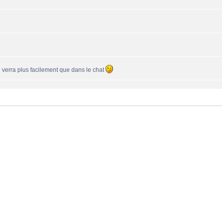
se verra plus facilement que dans le chat
une 550PP à peu près ?