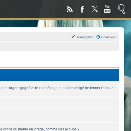
S’enregistrer
Connexion
der l'argent gagné et le kilométrage quotidien obligé de fermer l'appli et
 ligne droite ou même en virage, comme des acoups ?