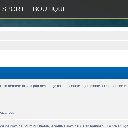
ESPORT
BOUTIQUE
is la dernière mise à jour dès que je fini une course le jeu plante au moment de vali
 vacances
ns de l’avoir aujourd’hui même, je voulais savoir si c’était normal qu’il vibre en