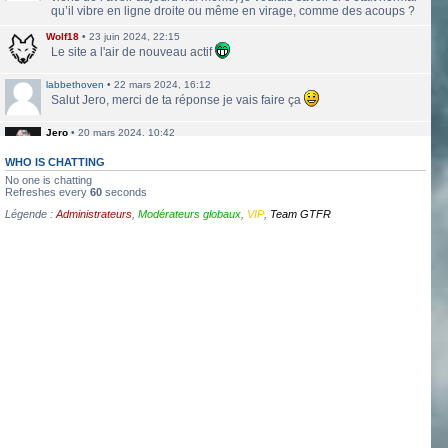
qu’il vibre en ligne droite ou même en virage, comme des acoups ?
Wolf18
•
23 juin 2024, 22:15
Le site a l'air de nouveau actif
labbethoven
•
22 mars 2024, 16:12
Salut Jero, merci de ta réponse je vais faire ça
Jero
•
20 mars 2024, 10:42
Bethoven tu peux te présenter et créer un topic pour ton sujet, il se
verra plus facilement que dans le chat
WHO IS CHATTING
No one is chatting
Jero
•
20 mars 2024, 10:42
Refreshes every
60
seconds
Salut Kakashi et Bethoven
Légende :
Administrateurs
,
Modérateurs globaux
,
VIP
,
Team GTFR
labbethoven
•
18 mars 2024, 18:32
Hello, des fans d'Alsace Village ? C'est quoi votre record avec une
550PP à peu près ?
ObiKaKaShI
•
17 mars 2024, 16:54