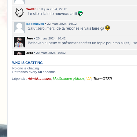
Wolf18
•
23 juin 2024, 22:15
Le site a l'air de nouveau actif
labbethoven
•
22 mars 2024, 16:12
Salut Jero, merci de ta réponse je vais faire ça
Jero
•
20 mars 2024, 10:42
Bethoven tu peux te présenter et créer un topic pour ton sujet, il 
Jero
•
20 mars 2024, 10:42
Salut Kakashi et Bethoven
WHO IS CHATTING
labbethoven
•
18 mars 2024, 18:32
No one is chatting
Hello, des fans d'Alsace Village ? C'est quoi votre record avec 
Refreshes every
60
seconds
Légende :
Administrateurs
,
Modérateurs globaux
,
VIP
,
Team GTFR
ObiKaKaShI
•
17 mars 2024, 16:54