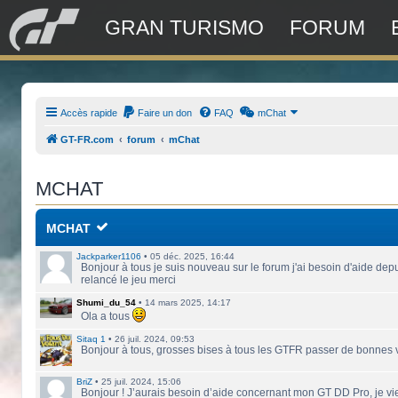
GRAN TURISMO
FORUM
Accès rapide
Faire un don
FAQ
mChat
GT-FR.com
forum
mChat
MCHAT
MCHAT
Jackparker1106
•
05 déc. 2025, 16:44
Bonjour à tous je suis nouveau sur le forum j'ai besoin d'aide depu
relancé le jeu merci
Shumi_du_54
•
14 mars 2025, 14:17
Ola a tous
Sitaq 1
•
26 juil. 2024, 09:53
Bonjour à tous, grosses bises à tous les GTFR passer de bonnes
BriZ
•
25 juil. 2024, 15:06
Bonjour ! J’aurais besoin d’aide concernant mon GT DD Pro, je vie