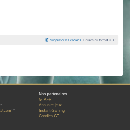
Supprimer les cookies
Heures au format
UTC
Nos partenaires
GTAFR
és
Annuaire jeux
18.com
™
Instant-Gaming
Goodies GT