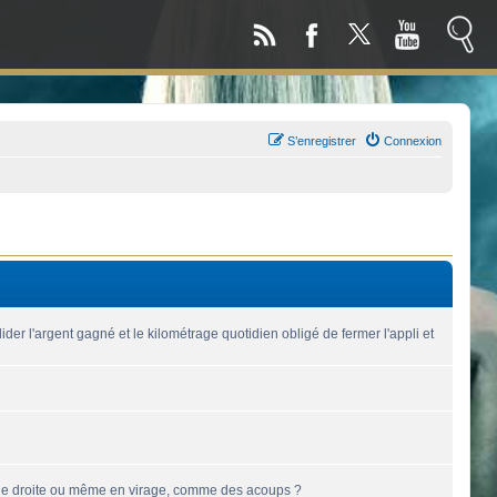
S’enregistrer
Connexion
der l'argent gagné et le kilométrage quotidien obligé de fermer l'appli et
 ligne droite ou même en virage, comme des acoups ?