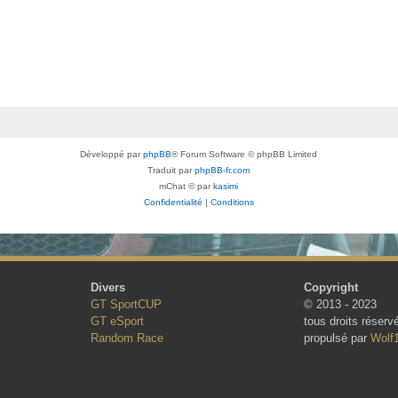
Développé par
phpBB
® Forum Software © phpBB Limited
Traduit par
phpBB-fr.com
mChat © par
kasimi
Confidentialité
|
Conditions
Divers
Copyright
GT SportCUP
© 2013 - 2023
GT eSport
tous droits réserv
Random Race
propulsé par
Wolf