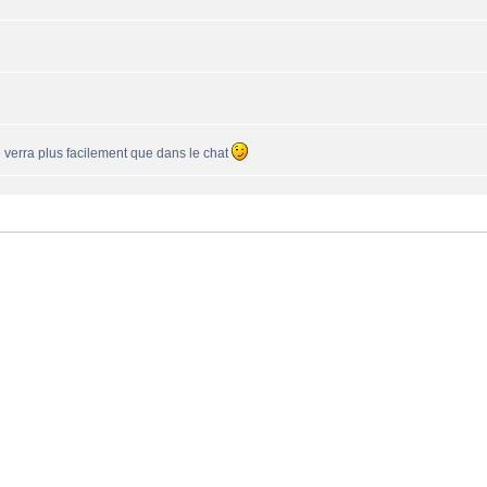
se verra plus facilement que dans le chat
une 550PP à peu près ?