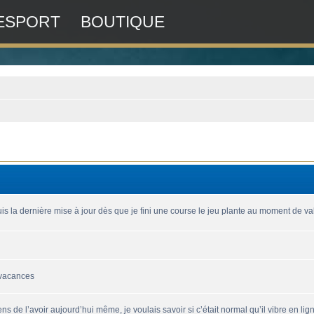
ESPORT
BOUTIQUE
is la dernière mise à jour dès que je fini une course le jeu plante au moment de vali
 vacances
ns de l’avoir aujourd’hui même, je voulais savoir si c’était normal qu’il vibre en