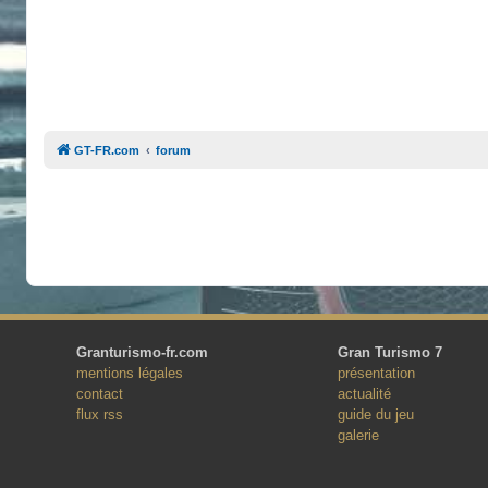
GT-FR.com
forum
Granturismo-fr.com
Gran Turismo 7
mentions légales
présentation
contact
actualité
flux rss
guide du jeu
galerie