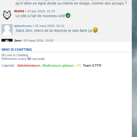
qu’il vibre en ligne droite ou même en virage, comme des acoups ?
Wolf18
•
23 juin 2024, 22:15
Le site a l'air de nouveau actif
labbethoven
•
22 mars 2024, 16:12
Salut Jero, merci de ta réponse je vais faire ça
Jero
•
20 mars 2024, 10:42
Bethoven tu peux te présenter et créer un topic pour ton sujet, il se
verra plus facilement que dans le chat
WHO IS CHATTING
No one is chatting
Jero
•
20 mars 2024, 10:42
Refreshes every
60
seconds
Salut Kakashi et Bethoven
Légende :
Administrateurs
,
Modérateurs globaux
,
VIP
,
Team GTFR
labbethoven
•
18 mars 2024, 18:32
Hello, des fans d'Alsace Village ? C'est quoi votre record avec une
550PP à peu près ?
ObiKaKaShI
•
17 mars 2024, 16:54