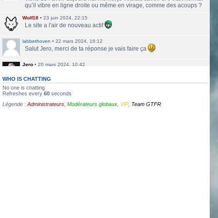
qu’il vibre en ligne droite ou même en virage, comme des acoups ?
Wolf18
•
23 juin 2024, 22:15
Le site a l'air de nouveau actif
labbethoven
•
22 mars 2024, 16:12
Salut Jero, merci de ta réponse je vais faire ça
Jero
•
20 mars 2024, 10:42
Bethoven tu peux te présenter et créer un topic pour ton sujet, il se
verra plus facilement que dans le chat
WHO IS CHATTING
No one is chatting
Jero
•
20 mars 2024, 10:42
Refreshes every
60
seconds
Salut Kakashi et Bethoven
Légende :
Administrateurs
,
Modérateurs globaux
,
VIP
,
Team GTFR
labbethoven
•
18 mars 2024, 18:32
Hello, des fans d'Alsace Village ? C'est quoi votre record avec une
550PP à peu près ?
ObiKaKaShI
•
17 mars 2024, 16:54