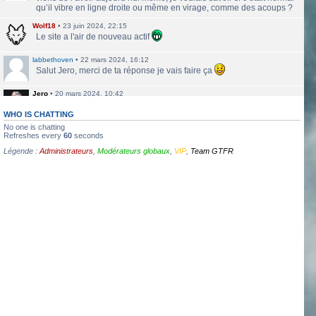
qu’il vibre en ligne droite ou même en virage, comme des acoups ?
Wolf18
•
23 juin 2024, 22:15
Le site a l'air de nouveau actif
labbethoven
•
22 mars 2024, 16:12
Salut Jero, merci de ta réponse je vais faire ça
Jero
•
20 mars 2024, 10:42
Bethoven tu peux te présenter et créer un topic pour ton sujet, il se
verra plus facilement que dans le chat
WHO IS CHATTING
No one is chatting
Jero
•
20 mars 2024, 10:42
Refreshes every
60
seconds
Salut Kakashi et Bethoven
Légende :
Administrateurs
,
Modérateurs globaux
,
VIP
,
Team GTFR
labbethoven
•
18 mars 2024, 18:32
Hello, des fans d'Alsace Village ? C'est quoi votre record avec une
550PP à peu près ?
ObiKaKaShI
•
17 mars 2024, 16:54