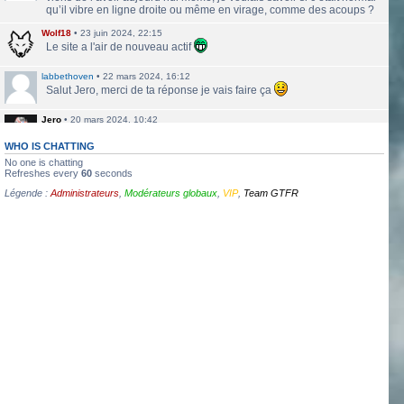
qu’il vibre en ligne droite ou même en virage, comme des acoups ?
Wolf18
•
23 juin 2024, 22:15
Le site a l'air de nouveau actif
labbethoven
•
22 mars 2024, 16:12
Salut Jero, merci de ta réponse je vais faire ça
Jero
•
20 mars 2024, 10:42
Bethoven tu peux te présenter et créer un topic pour ton sujet, il se
verra plus facilement que dans le chat
WHO IS CHATTING
No one is chatting
Jero
•
20 mars 2024, 10:42
Refreshes every
60
seconds
Salut Kakashi et Bethoven
Légende :
Administrateurs
,
Modérateurs globaux
,
VIP
,
Team GTFR
labbethoven
•
18 mars 2024, 18:32
Hello, des fans d'Alsace Village ? C'est quoi votre record avec une
550PP à peu près ?
ObiKaKaShI
•
17 mars 2024, 16:54