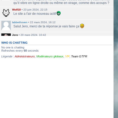
qu’il vibre en ligne droite ou même en virage, comme des acoups ?
Wolf18
•
23 juin 2024, 22:15
Le site a l'air de nouveau actif
labbethoven
•
22 mars 2024, 16:12
Salut Jero, merci de ta réponse je vais faire ça
Jero
•
20 mars 2024, 10:42
Bethoven tu peux te présenter et créer un topic pour ton sujet, il se
verra plus facilement que dans le chat
WHO IS CHATTING
No one is chatting
Jero
•
20 mars 2024, 10:42
Refreshes every
60
seconds
Salut Kakashi et Bethoven
Légende :
Administrateurs
,
Modérateurs globaux
,
VIP
,
Team GTFR
labbethoven
•
18 mars 2024, 18:32
Hello, des fans d'Alsace Village ? C'est quoi votre record avec une
550PP à peu près ?
ObiKaKaShI
•
17 mars 2024, 16:54