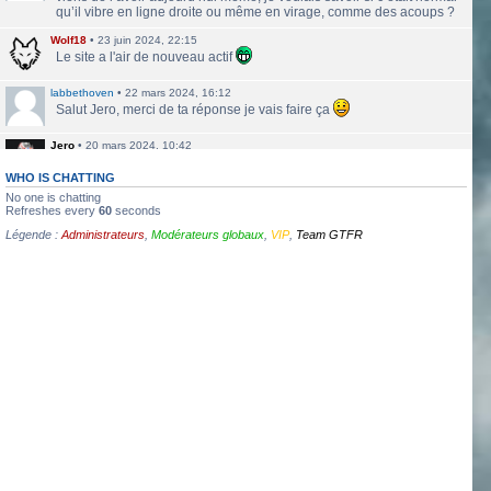
qu’il vibre en ligne droite ou même en virage, comme des acoups ?
Wolf18
•
23 juin 2024, 22:15
Le site a l'air de nouveau actif
labbethoven
•
22 mars 2024, 16:12
Salut Jero, merci de ta réponse je vais faire ça
Jero
•
20 mars 2024, 10:42
Bethoven tu peux te présenter et créer un topic pour ton sujet, il se
verra plus facilement que dans le chat
WHO IS CHATTING
No one is chatting
Jero
•
20 mars 2024, 10:42
Refreshes every
60
seconds
Salut Kakashi et Bethoven
Légende :
Administrateurs
,
Modérateurs globaux
,
VIP
,
Team GTFR
labbethoven
•
18 mars 2024, 18:32
Hello, des fans d'Alsace Village ? C'est quoi votre record avec une
550PP à peu près ?
ObiKaKaShI
•
17 mars 2024, 16:54