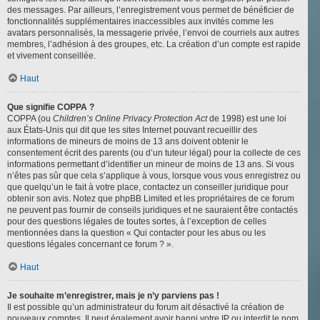
des messages. Par ailleurs, l’enregistrement vous permet de bénéficier de
fonctionnalités supplémentaires inaccessibles aux invités comme les
avatars personnalisés, la messagerie privée, l’envoi de courriels aux autres
membres, l’adhésion à des groupes, etc. La création d’un compte est rapide
et vivement conseillée.
Haut
Que signifie COPPA ?
COPPA (ou
Children’s Online Privacy Protection Act
de 1998) est une loi
aux États-Unis qui dit que les sites Internet pouvant recueillir des
informations de mineurs de moins de 13 ans doivent obtenir le
consentement écrit des parents (ou d’un tuteur légal) pour la collecte de ces
informations permettant d’identifier un mineur de moins de 13 ans. Si vous
n’êtes pas sûr que cela s’applique à vous, lorsque vous vous enregistrez ou
que quelqu’un le fait à votre place, contactez un conseiller juridique pour
obtenir son avis. Notez que phpBB Limited et les propriétaires de ce forum
ne peuvent pas fournir de conseils juridiques et ne sauraient être contactés
pour des questions légales de toutes sortes, à l’exception de celles
mentionnées dans la question « Qui contacter pour les abus ou les
questions légales concernant ce forum ? ».
Haut
Je souhaite m’enregistrer, mais je n’y parviens pas !
Il est possible qu’un administrateur du forum ait désactivé la création de
nouveaux comptes. Il peut également avoir banni votre IP ou interdit le nom