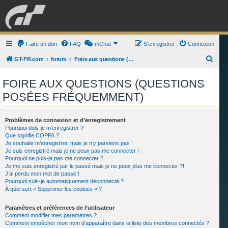
GRAN TURISMO
Faire un don
FAQ
mChat
FORUM
S’enregistrer
Connexion
R
GT-FR.com
forum
Foire aux questions (Questions posées fréquemment)
e
ESPORT
BOUTIQUE
FOIRE AUX QUESTIONS (QUESTIONS
c
POSÉES FRÉQUEMMENT)
h
e
r
Problèmes de connexion et d’enregistrement
Pourquoi dois-je m’enregistrer ?
c
Que signifie COPPA ?
Je souhaite m’enregistrer, mais je n’y parviens pas !
h
Je suis enregistré mais je ne peux pas me connecter !
e
Pourquoi ne puis-je pas me connecter ?
Je me suis enregistré par le passé mais je ne peux plus me connecter ?!
r
J’ai perdu mon mot de passe !
Pourquoi suis-je automatiquement déconnecté ?
À quoi sert « Supprimer les cookies » ?
Paramètres et préférences de l’utilisateur
Comment modifier mes paramètres ?
Comment empêcher mon nom d’apparaître dans la liste des membres connectés ?