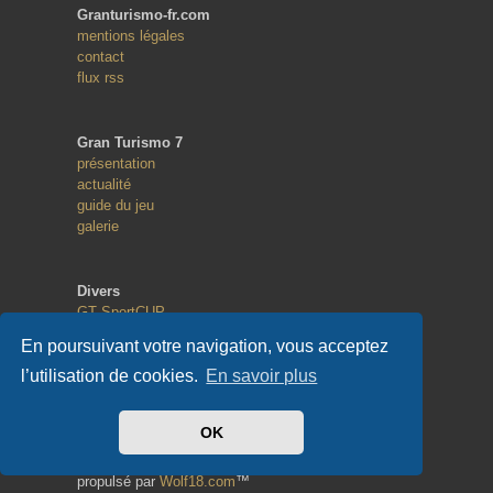
Granturismo-fr.com
mentions légales
contact
flux rss
Gran Turismo 7
présentation
actualité
guide du jeu
galerie
Divers
GT SportCUP
GT eSport
En poursuivant votre navigation, vous acceptez
Random Race
l’utilisation de cookies.
En savoir plus
Copyright
OK
© 2013 - 2023
tous droits réservés
propulsé par
Wolf18.com
™