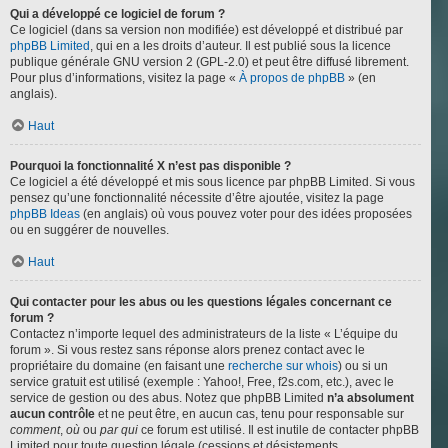
Qui a développé ce logiciel de forum ?
Ce logiciel (dans sa version non modifiée) est développé et distribué par
phpBB Limited
, qui en a les droits d’auteur. Il est publié sous la licence
publique générale GNU version 2 (GPL-2.0) et peut être diffusé librement.
Pour plus d’informations, visitez la page «
À propos de phpBB
» (en
anglais).
Haut
Pourquoi la fonctionnalité X n’est pas disponible ?
Ce logiciel a été développé et mis sous licence par phpBB Limited. Si vous
pensez qu’une fonctionnalité nécessite d’être ajoutée, visitez la page
phpBB Ideas
(en anglais) où vous pouvez voter pour des idées proposées
ou en suggérer de nouvelles.
Haut
Qui contacter pour les abus ou les questions légales concernant ce
forum ?
Contactez n’importe lequel des administrateurs de la liste « L’équipe du
forum ». Si vous restez sans réponse alors prenez contact avec le
propriétaire du domaine (en faisant une
recherche sur whois
) ou si un
service gratuit est utilisé (exemple : Yahoo!, Free, f2s.com, etc.), avec le
service de gestion ou des abus. Notez que phpBB Limited
n’a absolument
aucun contrôle
et ne peut être, en aucun cas, tenu pour responsable sur
comment
,
où
ou
par qui
ce forum est utilisé. Il est inutile de contacter phpBB
Limited pour toute question légale (cessions et désistements,