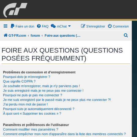
GRAN TURISMO
Faire un don
FAQ
mChat
FORUM
S’enregistrer
Connexion
R
GT-FR.com
forum
Foire aux questions (Questions posées fréquemment)
e
ESPORT
BOUTIQUE
FOIRE AUX QUESTIONS (QUESTIONS
c
POSÉES FRÉQUEMMENT)
h
e
r
Problèmes de connexion et d’enregistrement
Pourquoi dois-je m’enregistrer ?
c
Que signifie COPPA ?
Je souhaite m’enregistrer, mais je n’y parviens pas !
h
Je suis enregistré mais je ne peux pas me connecter !
e
Pourquoi ne puis-je pas me connecter ?
Je me suis enregistré par le passé mais je ne peux plus me connecter ?!
r
J’ai perdu mon mot de passe !
Pourquoi suis-je automatiquement déconnecté ?
À quoi sert « Supprimer les cookies » ?
Paramètres et préférences de l’utilisateur
Comment modifier mes paramètres ?
Comment empêcher mon nom d’apparaître dans la liste des membres connectés ?