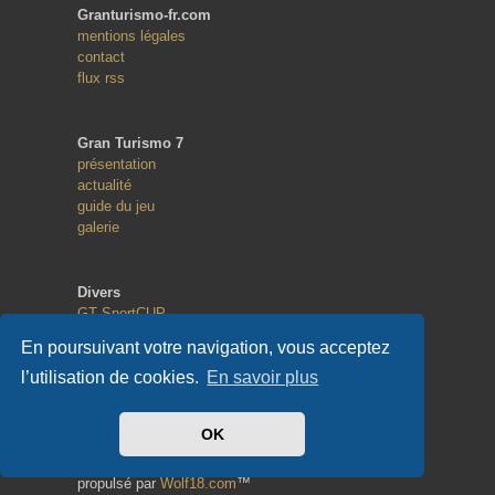
Granturismo-fr.com
mentions légales
contact
flux rss
Gran Turismo 7
présentation
actualité
guide du jeu
galerie
Divers
GT SportCUP
GT eSport
En poursuivant votre navigation, vous acceptez
Random Race
l’utilisation de cookies.
En savoir plus
Copyright
OK
© 2013 - 2023
tous droits réservés
propulsé par
Wolf18.com
™