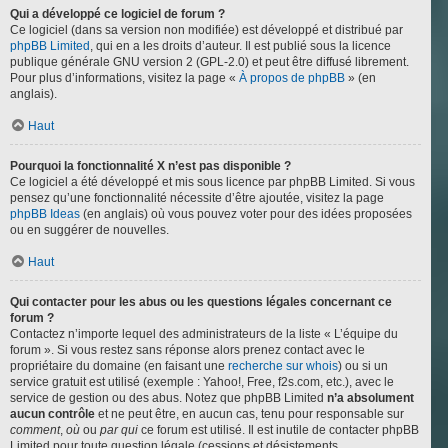
Qui a développé ce logiciel de forum ?
Ce logiciel (dans sa version non modifiée) est développé et distribué par
phpBB Limited
, qui en a les droits d’auteur. Il est publié sous la licence
publique générale GNU version 2 (GPL-2.0) et peut être diffusé librement.
Pour plus d’informations, visitez la page «
À propos de phpBB
» (en
anglais).
Haut
Pourquoi la fonctionnalité X n’est pas disponible ?
Ce logiciel a été développé et mis sous licence par phpBB Limited. Si vous
pensez qu’une fonctionnalité nécessite d’être ajoutée, visitez la page
phpBB Ideas
(en anglais) où vous pouvez voter pour des idées proposées
ou en suggérer de nouvelles.
Haut
Qui contacter pour les abus ou les questions légales concernant ce
forum ?
Contactez n’importe lequel des administrateurs de la liste « L’équipe du
forum ». Si vous restez sans réponse alors prenez contact avec le
propriétaire du domaine (en faisant une
recherche sur whois
) ou si un
service gratuit est utilisé (exemple : Yahoo!, Free, f2s.com, etc.), avec le
service de gestion ou des abus. Notez que phpBB Limited
n’a absolument
aucun contrôle
et ne peut être, en aucun cas, tenu pour responsable sur
comment
,
où
ou
par qui
ce forum est utilisé. Il est inutile de contacter phpBB
Limited pour toute question légale (cessions et désistements,