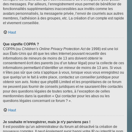
des messages. Par ailleurs, l’enregistrement vous permet de bénéficier de
fonctionnalités supplémentaires inaccessibles aux invités comme les
avatars personnalisés, la messagerie privée, l’envoi de courriels aux autres
membres, l’adhésion à des groupes, etc. La création d’un compte est rapide
et vivement conseillée.
Haut
Que signifie COPPA ?
COPPA (ou
Children’s Online Privacy Protection Act
de 1998) est une loi
aux États-Unis qui dit que les sites Internet pouvant recueillir des
informations de mineurs de moins de 13 ans doivent obtenir le
consentement écrit des parents (ou d’un tuteur légal) pour la collecte de ces
informations permettant d’identifier un mineur de moins de 13 ans. Si vous
n’êtes pas sûr que cela s’applique à vous, lorsque vous vous enregistrez ou
que quelqu’un le fait à votre place, contactez un conseiller juridique pour
obtenir son avis. Notez que phpBB Limited et les propriétaires de ce forum
ne peuvent pas fournir de conseils juridiques et ne sauraient être contactés
pour des questions légales de toutes sortes, à l’exception de celles
mentionnées dans la question « Qui contacter pour les abus ou les
questions légales concernant ce forum ? ».
Haut
Je souhaite m’enregistrer, mais je n’y parviens pas !
Il est possible qu’un administrateur du forum ait désactivé la création de
nouveaux comptes. Il peut également avoir banni votre IP ou interdit le nom