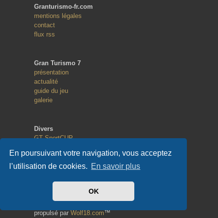
Granturismo-fr.com
mentions légales
contact
flux rss
Gran Turismo 7
présentation
actualité
guide du jeu
galerie
Divers
GT SportCUP
GT eSport
En poursuivant votre navigation, vous acceptez
Random Race
l’utilisation de cookies.
En savoir plus
Copyright
OK
© 2013 - 2023
tous droits réservés
propulsé par
Wolf18.com
™