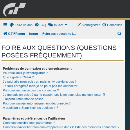
GRAN TURISMO
Faire un don
FAQ
mChat
FORUM
S’enregistrer
Connexion
R
GT-FR.com
forum
Foire aux questions (Questions posées fréquemment)
e
ESPORT
BOUTIQUE
FOIRE AUX QUESTIONS (QUESTIONS
c
POSÉES FRÉQUEMMENT)
h
e
r
Problèmes de connexion et d’enregistrement
Pourquoi dois-je m’enregistrer ?
c
Que signifie COPPA ?
Je souhaite m’enregistrer, mais je n’y parviens pas !
h
Je suis enregistré mais je ne peux pas me connecter !
e
Pourquoi ne puis-je pas me connecter ?
Je me suis enregistré par le passé mais je ne peux plus me connecter ?!
r
J’ai perdu mon mot de passe !
Pourquoi suis-je automatiquement déconnecté ?
À quoi sert « Supprimer les cookies » ?
Paramètres et préférences de l’utilisateur
Comment modifier mes paramètres ?
Comment empêcher mon nom d’apparaître dans la liste des membres connectés ?