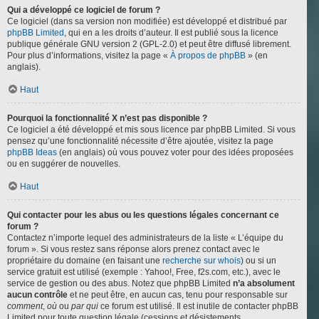
Qui a développé ce logiciel de forum ?
Ce logiciel (dans sa version non modifiée) est développé et distribué par
phpBB Limited
, qui en a les droits d’auteur. Il est publié sous la licence
publique générale GNU version 2 (GPL-2.0) et peut être diffusé librement.
Pour plus d’informations, visitez la page «
À propos de phpBB
» (en
anglais).
Haut
Pourquoi la fonctionnalité X n’est pas disponible ?
Ce logiciel a été développé et mis sous licence par phpBB Limited. Si vous
pensez qu’une fonctionnalité nécessite d’être ajoutée, visitez la page
phpBB Ideas
(en anglais) où vous pouvez voter pour des idées proposées
ou en suggérer de nouvelles.
Haut
Qui contacter pour les abus ou les questions légales concernant ce
forum ?
Contactez n’importe lequel des administrateurs de la liste « L’équipe du
forum ». Si vous restez sans réponse alors prenez contact avec le
propriétaire du domaine (en faisant une
recherche sur whois
) ou si un
service gratuit est utilisé (exemple : Yahoo!, Free, f2s.com, etc.), avec le
service de gestion ou des abus. Notez que phpBB Limited
n’a absolument
aucun contrôle
et ne peut être, en aucun cas, tenu pour responsable sur
comment
,
où
ou
par qui
ce forum est utilisé. Il est inutile de contacter phpBB
Limited pour toute question légale (cessions et désistements,