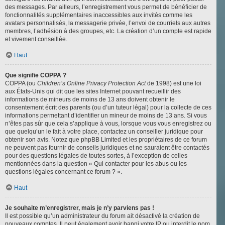
des messages. Par ailleurs, l’enregistrement vous permet de bénéficier de
fonctionnalités supplémentaires inaccessibles aux invités comme les
avatars personnalisés, la messagerie privée, l’envoi de courriels aux autres
membres, l’adhésion à des groupes, etc. La création d’un compte est rapide
et vivement conseillée.
Haut
Que signifie COPPA ?
COPPA (ou
Children’s Online Privacy Protection Act
de 1998) est une loi
aux États-Unis qui dit que les sites Internet pouvant recueillir des
informations de mineurs de moins de 13 ans doivent obtenir le
consentement écrit des parents (ou d’un tuteur légal) pour la collecte de ces
informations permettant d’identifier un mineur de moins de 13 ans. Si vous
n’êtes pas sûr que cela s’applique à vous, lorsque vous vous enregistrez ou
que quelqu’un le fait à votre place, contactez un conseiller juridique pour
obtenir son avis. Notez que phpBB Limited et les propriétaires de ce forum
ne peuvent pas fournir de conseils juridiques et ne sauraient être contactés
pour des questions légales de toutes sortes, à l’exception de celles
mentionnées dans la question « Qui contacter pour les abus ou les
questions légales concernant ce forum ? ».
Haut
Je souhaite m’enregistrer, mais je n’y parviens pas !
Il est possible qu’un administrateur du forum ait désactivé la création de
nouveaux comptes. Il peut également avoir banni votre IP ou interdit le nom