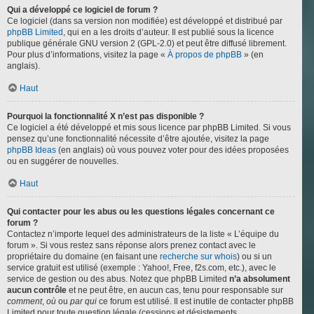
Qui a développé ce logiciel de forum ?
Ce logiciel (dans sa version non modifiée) est développé et distribué par
phpBB Limited
, qui en a les droits d’auteur. Il est publié sous la licence
publique générale GNU version 2 (GPL-2.0) et peut être diffusé librement.
Pour plus d’informations, visitez la page «
À propos de phpBB
» (en
anglais).
Haut
Pourquoi la fonctionnalité X n’est pas disponible ?
Ce logiciel a été développé et mis sous licence par phpBB Limited. Si vous
pensez qu’une fonctionnalité nécessite d’être ajoutée, visitez la page
phpBB Ideas
(en anglais) où vous pouvez voter pour des idées proposées
ou en suggérer de nouvelles.
Haut
Qui contacter pour les abus ou les questions légales concernant ce
forum ?
Contactez n’importe lequel des administrateurs de la liste « L’équipe du
forum ». Si vous restez sans réponse alors prenez contact avec le
propriétaire du domaine (en faisant une
recherche sur whois
) ou si un
service gratuit est utilisé (exemple : Yahoo!, Free, f2s.com, etc.), avec le
service de gestion ou des abus. Notez que phpBB Limited
n’a absolument
aucun contrôle
et ne peut être, en aucun cas, tenu pour responsable sur
comment
,
où
ou
par qui
ce forum est utilisé. Il est inutile de contacter phpBB
Limited pour toute question légale (cessions et désistements,