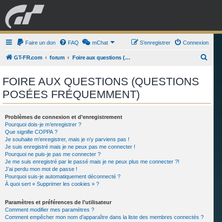
GRAN TURISMO
Faire un don
FAQ
mChat
FORUM
S’enregistrer
Connexion
R
GT-FR.com
forum
Foire aux questions (Questions posées fréquemment)
e
ESPORT
BOUTIQUE
FOIRE AUX QUESTIONS (QUESTIONS
c
POSÉES FRÉQUEMMENT)
h
e
r
Problèmes de connexion et d’enregistrement
Pourquoi dois-je m’enregistrer ?
c
Que signifie COPPA ?
Je souhaite m’enregistrer, mais je n’y parviens pas !
h
Je suis enregistré mais je ne peux pas me connecter !
e
Pourquoi ne puis-je pas me connecter ?
Je me suis enregistré par le passé mais je ne peux plus me connecter ?!
r
J’ai perdu mon mot de passe !
Pourquoi suis-je automatiquement déconnecté ?
À quoi sert « Supprimer les cookies » ?
Paramètres et préférences de l’utilisateur
Comment modifier mes paramètres ?
Comment empêcher mon nom d’apparaître dans la liste des membres connectés ?