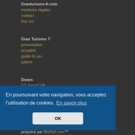
Granturismo-fr.com
mentions légales
contact
flux rss
Gran Turismo 7
présentation
actualité
guide du jeu
galerie
Divers
GT SportCUP
GT eSport
En poursuivant votre navigation, vous acceptez
Random Race
l’utilisation de cookies.
En savoir plus
Copyright
OK
© 2013 - 2023
tous droits réservés
propulsé par
Wolf18.com
™