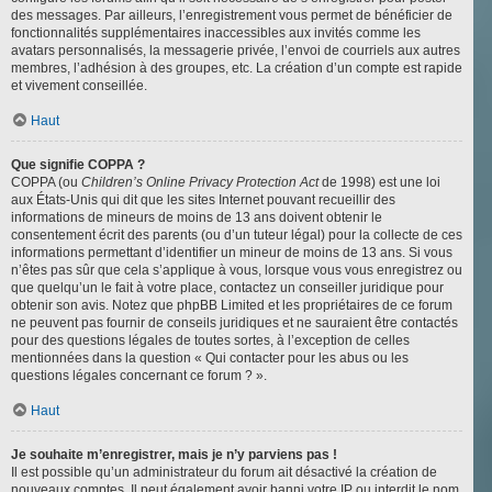
des messages. Par ailleurs, l’enregistrement vous permet de bénéficier de
fonctionnalités supplémentaires inaccessibles aux invités comme les
avatars personnalisés, la messagerie privée, l’envoi de courriels aux autres
membres, l’adhésion à des groupes, etc. La création d’un compte est rapide
et vivement conseillée.
Haut
Que signifie COPPA ?
COPPA (ou
Children’s Online Privacy Protection Act
de 1998) est une loi
aux États-Unis qui dit que les sites Internet pouvant recueillir des
informations de mineurs de moins de 13 ans doivent obtenir le
consentement écrit des parents (ou d’un tuteur légal) pour la collecte de ces
informations permettant d’identifier un mineur de moins de 13 ans. Si vous
n’êtes pas sûr que cela s’applique à vous, lorsque vous vous enregistrez ou
que quelqu’un le fait à votre place, contactez un conseiller juridique pour
obtenir son avis. Notez que phpBB Limited et les propriétaires de ce forum
ne peuvent pas fournir de conseils juridiques et ne sauraient être contactés
pour des questions légales de toutes sortes, à l’exception de celles
mentionnées dans la question « Qui contacter pour les abus ou les
questions légales concernant ce forum ? ».
Haut
Je souhaite m’enregistrer, mais je n’y parviens pas !
Il est possible qu’un administrateur du forum ait désactivé la création de
nouveaux comptes. Il peut également avoir banni votre IP ou interdit le nom