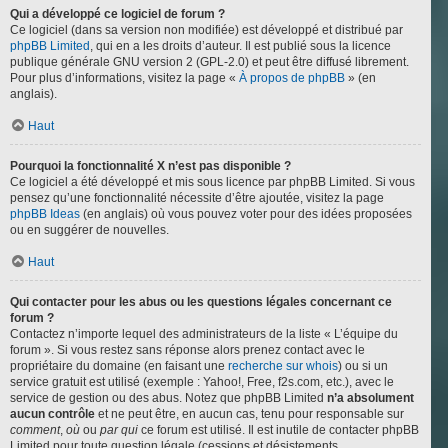
Qui a développé ce logiciel de forum ?
Ce logiciel (dans sa version non modifiée) est développé et distribué par
phpBB Limited
, qui en a les droits d’auteur. Il est publié sous la licence
publique générale GNU version 2 (GPL-2.0) et peut être diffusé librement.
Pour plus d’informations, visitez la page «
À propos de phpBB
» (en
anglais).
Haut
Pourquoi la fonctionnalité X n’est pas disponible ?
Ce logiciel a été développé et mis sous licence par phpBB Limited. Si vous
pensez qu’une fonctionnalité nécessite d’être ajoutée, visitez la page
phpBB Ideas
(en anglais) où vous pouvez voter pour des idées proposées
ou en suggérer de nouvelles.
Haut
Qui contacter pour les abus ou les questions légales concernant ce
forum ?
Contactez n’importe lequel des administrateurs de la liste « L’équipe du
forum ». Si vous restez sans réponse alors prenez contact avec le
propriétaire du domaine (en faisant une
recherche sur whois
) ou si un
service gratuit est utilisé (exemple : Yahoo!, Free, f2s.com, etc.), avec le
service de gestion ou des abus. Notez que phpBB Limited
n’a absolument
aucun contrôle
et ne peut être, en aucun cas, tenu pour responsable sur
comment
,
où
ou
par qui
ce forum est utilisé. Il est inutile de contacter phpBB
Limited pour toute question légale (cessions et désistements,