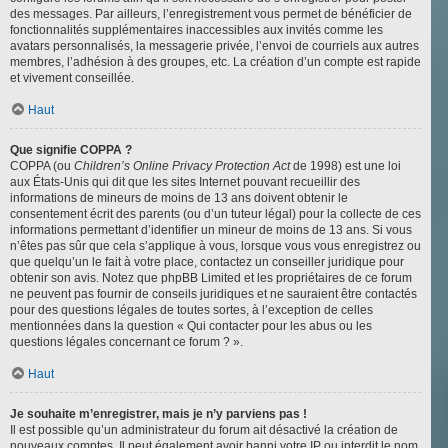
des messages. Par ailleurs, l’enregistrement vous permet de bénéficier de
fonctionnalités supplémentaires inaccessibles aux invités comme les
avatars personnalisés, la messagerie privée, l’envoi de courriels aux autres
membres, l’adhésion à des groupes, etc. La création d’un compte est rapide
et vivement conseillée.
Haut
Que signifie COPPA ?
COPPA (ou
Children’s Online Privacy Protection Act
de 1998) est une loi
aux États-Unis qui dit que les sites Internet pouvant recueillir des
informations de mineurs de moins de 13 ans doivent obtenir le
consentement écrit des parents (ou d’un tuteur légal) pour la collecte de ces
informations permettant d’identifier un mineur de moins de 13 ans. Si vous
n’êtes pas sûr que cela s’applique à vous, lorsque vous vous enregistrez ou
que quelqu’un le fait à votre place, contactez un conseiller juridique pour
obtenir son avis. Notez que phpBB Limited et les propriétaires de ce forum
ne peuvent pas fournir de conseils juridiques et ne sauraient être contactés
pour des questions légales de toutes sortes, à l’exception de celles
mentionnées dans la question « Qui contacter pour les abus ou les
questions légales concernant ce forum ? ».
Haut
Je souhaite m’enregistrer, mais je n’y parviens pas !
Il est possible qu’un administrateur du forum ait désactivé la création de
nouveaux comptes. Il peut également avoir banni votre IP ou interdit le nom