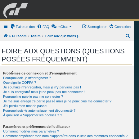
GRAN TURISMO
Faire un don
FAQ
mChat
FORUM
S’enregistrer
Connexion
R
GT-FR.com
forum
Foire aux questions (Questions posées fréquemment)
e
ESPORT
BOUTIQUE
FOIRE AUX QUESTIONS (QUESTIONS
c
POSÉES FRÉQUEMMENT)
h
e
r
Problèmes de connexion et d’enregistrement
Pourquoi dois-je m’enregistrer ?
c
Que signifie COPPA ?
Je souhaite m’enregistrer, mais je n’y parviens pas !
h
Je suis enregistré mais je ne peux pas me connecter !
e
Pourquoi ne puis-je pas me connecter ?
Je me suis enregistré par le passé mais je ne peux plus me connecter ?!
r
J’ai perdu mon mot de passe !
Pourquoi suis-je automatiquement déconnecté ?
À quoi sert « Supprimer les cookies » ?
Paramètres et préférences de l’utilisateur
Comment modifier mes paramètres ?
Comment empêcher mon nom d’apparaître dans la liste des membres connectés ?