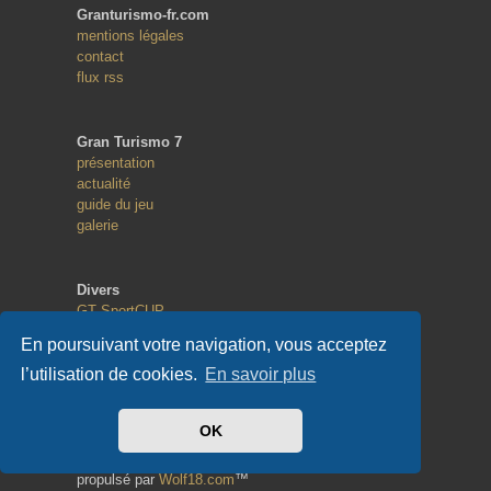
Granturismo-fr.com
mentions légales
contact
flux rss
Gran Turismo 7
présentation
actualité
guide du jeu
galerie
Divers
GT SportCUP
GT eSport
En poursuivant votre navigation, vous acceptez
Random Race
l’utilisation de cookies.
En savoir plus
Copyright
OK
© 2013 - 2023
tous droits réservés
propulsé par
Wolf18.com
™