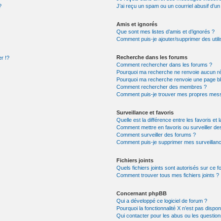
?
J’ai reçu un spam ou un courriel abusif d’
Amis et ignorés
Que sont mes listes d’amis et d’ignorés ?
Comment puis-je ajouter/supprimer des utili
Recherche dans les forums
r !?
Comment rechercher dans les forums ?
Pourquoi ma recherche ne renvoie aucun ré
Pourquoi ma recherche renvoie une page b
Comment rechercher des membres ?
Comment puis-je trouver mes propres mess
Surveillance et favoris
Quelle est la différence entre les favoris et 
Comment mettre en favoris ou surveiller de
Comment surveiller des forums ?
Comment puis-je supprimer mes surveillanc
Fichiers joints
Quels fichiers joints sont autorisés sur ce 
Comment trouver tous mes fichiers joints ?
Concernant phpBB
Qui a développé ce logiciel de forum ?
Pourquoi la fonctionnalité X n’est pas dispon
Qui contacter pour les abus ou les questio