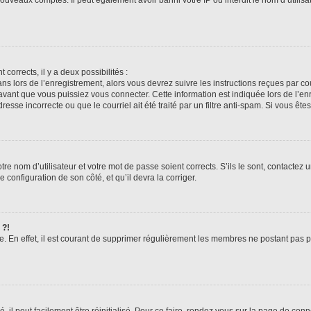
 corrects, il y a deux possibilités :
ans lors de l’enregistrement, alors vous devrez suivre les instructions reçues par 
ant que vous puissiez vous connecter. Cette information est indiquée lors de l’enre
esse incorrecte ou que le courriel ait été traité par un filtre anti-spam. Si vous ête
re nom d’utilisateur et votre mot de passe soient corrects. S’ils le sont, contactez 
 configuration de son côté, et qu’il devra la corriger.
 ?!
e. En effet, il est courant de supprimer régulièrement les membres ne postant pas po
il peut facilement être réinitialisé. Pour ce faire, rendez vous sur la page de con