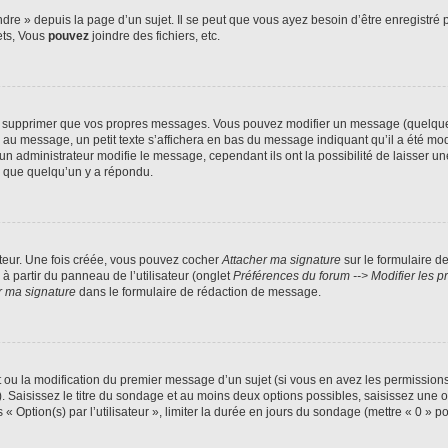
e » depuis la page d’un sujet. Il se peut que vous ayez besoin d’être enregistré p
ets, Vous
pouvez
joindre des fichiers, etc.
u supprimer que vos propres messages. Vous pouvez modifier un message (quelquefo
message, un petit texte s’affichera en bas du message indiquant qu’il a été modifié
administrateur modifie le message, cependant ils ont la possibilité de laisser une 
s que quelqu’un y a répondu.
ateur. Une fois créée, vous pouvez cocher
Attacher ma signature
sur le formulaire d
à partir du panneau de l’utilisateur (onglet
Préférences du forum --> Modifier les
r ma signature
dans le formulaire de rédaction de message.
et ou la modification du premier message d’un sujet (si vous en avez les permissions
. Saisissez le titre du sondage et au moins deux options possibles, saisissez une
 Option(s) par l’utilisateur », limiter la durée en jours du sondage (mettre « 0 » pou