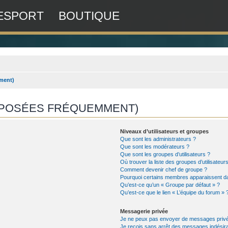
ESPORT
BOUTIQUE
ment)
S POSÉES FRÉQUEMMENT)
Niveaux d’utilisateurs et groupes
Que sont les administrateurs ?
Que sont les modérateurs ?
Que sont les groupes d’utilisateurs ?
Où trouver la liste des groupes d’utilisateu
Comment devenir chef de groupe ?
Pourquoi certains membres apparaissent da
Qu’est-ce qu’un « Groupe par défaut » ?
Qu’est-ce que le lien « L’équipe du forum » 
Messagerie privée
Je ne peux pas envoyer de messages privé
Je reçois sans arrêt des messages indésira