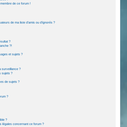
un membre de ce forum !
sateurs de ma liste d’amis ou d’ignorés ?
sultat ?
lanche ?!
ages et sujets ?
la surveillance ?
s sujets ?
es de sujets ?
forum ?
ible ?
ns légales concernant ce forum ?