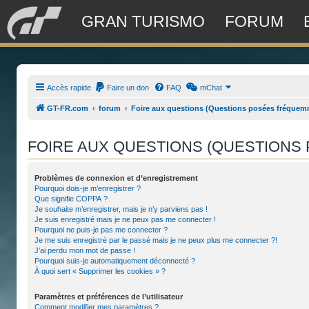
GRAN TURISMO
FORUM
Accès rapide
Faire un don
FAQ
mChat
GT-FR.com
forum
Foire aux questions (Questions posées fréquem
FOIRE AUX QUESTIONS (QUESTION
Problèmes de connexion et d’enregistrement
Pourquoi dois-je m’enregistrer ?
Que signifie COPPA ?
Je souhaite m’enregistrer, mais je n’y parviens pas !
Je suis enregistré mais je ne peux pas me connecter !
Pourquoi ne puis-je pas me connecter ?
Je me suis enregistré par le passé mais je ne peux plus me connecter ?!
J’ai perdu mon mot de passe !
Pourquoi suis-je automatiquement déconnecté ?
À quoi sert « Supprimer les cookies » ?
Paramètres et préférences de l’utilisateur
Comment modifier mes paramètres ?