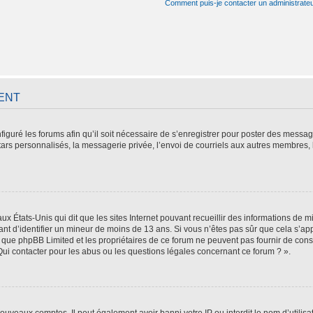
Comment puis-je contacter un administrate
ENT
figuré les forums afin qu’il soit nécessaire de s’enregistrer pour poster des messag
ars personnalisés, la messagerie privée, l’envoi de courriels aux autres membres, 
aux États-Unis qui dit que les sites Internet pouvant recueillir des informations de
tant d’identifier un mineur de moins de 13 ans. Si vous n’êtes pas sûr que cela s’ap
z que phpBB Limited et les propriétaires de ce forum ne peuvent pas fournir de cons
Qui contacter pour les abus ou les questions légales concernant ce forum ? ».
 nouveaux comptes. Il peut également avoir banni votre IP ou interdit le nom d’utilis