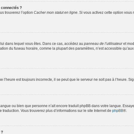
 connectés ?
ous trouverez l’option
Cacher mon statut en ligne
. Si vous activez cette option vous
e celui dans lequel vous êtes. Dans ce cas, accédez au
panneau de l’utilisateur
et modi
ication du fuseau horaire, comme la plupart des paramètres, n’est accessible qu’au
e l’heure est toujours incorrecte, il se peut que le serveur ne soit pas à l’heure. S
tre langue ou bien que personne n’ait encore traduit phpBB dans votre langue. Essa
e traduction. Vous trouverez plus d’informations sur le site Internet de
phpBB
®.
 ?