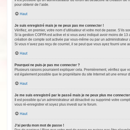
pour obtenir de l’aide.
Haut
Je suis enregistré mais je ne peux pas me connecter !
Vérifiez, en premier, votre nom d’utilisateur et votre mot de passe. S’ils sont
Si la gestion COPPA est active et si vous avez indiqué avoir moins de 13 
création de compte soit activée par vous-même ou par un administrateur av
Si vous n’avez pas reçu de courriel, il se peut que vous ayez fourni une adr
Haut
Pourquoi ne puis-je pas me connecter ?
Plusieurs raisons pourraient expliquer cela. Premièrement, vérifiez que vot
est également possible que le propriétaire du site Internet ait une erreur de
Haut
Je me suis enregistré par le passé mais je ne peux plus me connecter
Il est possible qu’un administrateur ait désactivé ou supprimé votre compt
vous ré-enregistrer et soyez plus investi sur le forum.
Haut
J’ai perdu mon mot de passe !
Pas de panique ! Bien que votre mot de passe ne puisse pas être récupéré, 