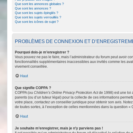
Que sont les annonces globales ?
Que sont les annonces ?
Que sont les sujets épinglés ?
Que sont les sujets verrouillés ?
Que sont les icônes de sujet ?
PROBLÈMES DE CONNEXION ET D’ENREGISTREM
Pourquoi dois-je m’enregistrer ?
Vous pouvez ne pas le faire, mais l’administrateur du forum peut avoir con
fonctionnalités supplémentaires inaccessibles aux invités comme les avat
vivement conseillée.
Haut
Que signifie COPPA ?
COPPA (ou
Children’s Online Privacy Protection Act
de 1998) est une loi 
parents (ou d’un tuteur légal) pour la collecte de ces informations permet
votre place, contactez un conseiller juridique pour obtenir son avis. Note
de toutes sortes, à l’exception de celles mentionnées dans la question « 
Haut
Je souhaite m’enregistrer, mais je n’y parviens pas !
Il est possible qu’un administrateur du forum ait désactivé la création de