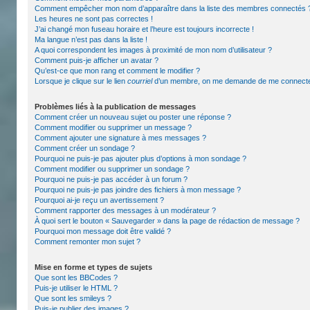
Comment empêcher mon nom d’apparaître dans la liste des membres connectés 
Les heures ne sont pas correctes !
J’ai changé mon fuseau horaire et l’heure est toujours incorrecte !
Ma langue n’est pas dans la liste !
A quoi correspondent les images à proximité de mon nom d’utilisateur ?
Comment puis-je afficher un avatar ?
Qu’est-ce que mon rang et comment le modifier ?
Lorsque je clique sur le lien
courriel
d’un membre, on me demande de me connecte
Problèmes liés à la publication de messages
Comment créer un nouveau sujet ou poster une réponse ?
Comment modifier ou supprimer un message ?
Comment ajouter une signature à mes messages ?
Comment créer un sondage ?
Pourquoi ne puis-je pas ajouter plus d’options à mon sondage ?
Comment modifier ou supprimer un sondage ?
Pourquoi ne puis-je pas accéder à un forum ?
Pourquoi ne puis-je pas joindre des fichiers à mon message ?
Pourquoi ai-je reçu un avertissement ?
Comment rapporter des messages à un modérateur ?
À quoi sert le bouton « Sauvegarder » dans la page de rédaction de message ?
Pourquoi mon message doit être validé ?
Comment remonter mon sujet ?
Mise en forme et types de sujets
Que sont les BBCodes ?
Puis-je utiliser le HTML ?
Que sont les smileys ?
Puis-je publier des images ?