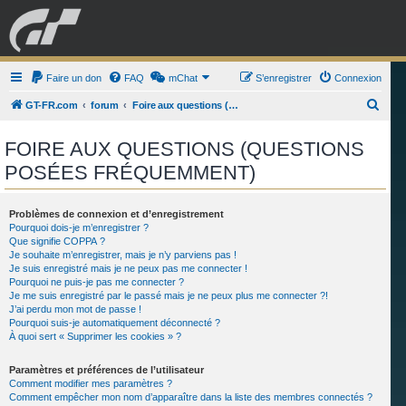
GRAN TURISMO
Faire un don
FAQ
mChat
FORUM
S’enregistrer
Connexion
R
GT-FR.com
forum
Foire aux questions (Questions posées fréquemment)
e
ESPORT
BOUTIQUE
FOIRE AUX QUESTIONS (QUESTIONS
c
POSÉES FRÉQUEMMENT)
h
e
r
Problèmes de connexion et d’enregistrement
Pourquoi dois-je m’enregistrer ?
c
Que signifie COPPA ?
Je souhaite m’enregistrer, mais je n’y parviens pas !
h
Je suis enregistré mais je ne peux pas me connecter !
e
Pourquoi ne puis-je pas me connecter ?
Je me suis enregistré par le passé mais je ne peux plus me connecter ?!
r
J’ai perdu mon mot de passe !
Pourquoi suis-je automatiquement déconnecté ?
À quoi sert « Supprimer les cookies » ?
Paramètres et préférences de l’utilisateur
Comment modifier mes paramètres ?
Comment empêcher mon nom d’apparaître dans la liste des membres connectés ?