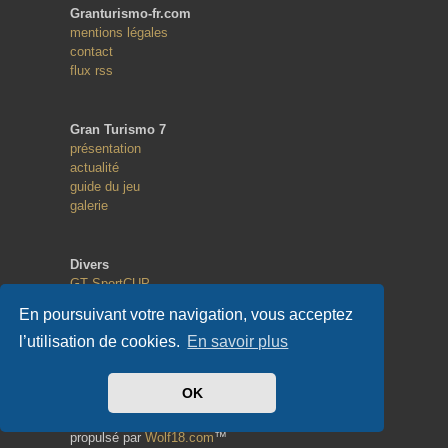
Granturismo-fr.com
mentions légales
contact
flux rss
Gran Turismo 7
présentation
actualité
guide du jeu
galerie
Divers
GT SportCUP
GT eSport
En poursuivant votre navigation, vous acceptez
Random Race
l’utilisation de cookies.
En savoir plus
Copyright
OK
© 2013 - 2023
tous droits réservés
propulsé par
Wolf18.com
™