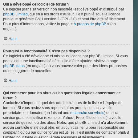
Qui a développé ce logiciel de forum ?
Ce logiciel (dans sa version non modifiée) est développé et distribué par
phpBB Limited
, qui en a les droits d’auteur. Il est publié sous la licence
publique générale GNU version 2 (GPL-2.0) et peut être diffusé librement.
Pour plus d’informations, visitez la page «
À propos de phpBB
» (en
anglais).
Haut
Pourquoi la fonctionnalité X n’est pas disponible ?
Ce logiciel a été développé et mis sous licence par phpBB Limited. Si vous
pensez qu’une fonctionnalité nécessite d’être ajoutée, visitez la page
phpBB Ideas
(en anglais) où vous pouvez voter pour des idées proposées
ou en suggérer de nouvelles.
Haut
Qui contacter pour les abus ou les questions légales concernant ce
forum ?
Contactez n’importe lequel des administrateurs de la liste « L’équipe du
forum ». Si vous restez sans réponse alors prenez contact avec le
propriétaire du domaine (en faisant une
recherche sur whois
) ou si un
service gratuit est utilisé (exemple : Yahoo!, Free, f2s.com, etc.), avec le
service de gestion ou des abus. Notez que phpBB Limited
n’a absolument
aucun contrôle
et ne peut être, en aucun cas, tenu pour responsable sur
comment
,
où
ou
par qui
ce forum est utilisé. Il est inutile de contacter phpBB
Limited pour toute question légale (cessions et désistements,