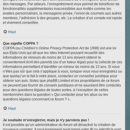
des messages. Par ailleurs, l’enregistrement vous permet de bénéficier de
fonctionnalités supplémentaires inaccessibles aux invités comme les
avatars personnalisés, la messagerie privée, l’envoi de courriels aux autres
membres, l’adhésion à des groupes, etc. La création d’un compte est rapide
et vivement conseillée.
Haut
Que signifie COPPA ?
COPPA (ou
Children’s Online Privacy Protection Act
de 1998) est une loi
aux États-Unis qui dit que les sites Internet pouvant recueillir des
informations de mineurs de moins de 13 ans doivent obtenir le
consentement écrit des parents (ou d’un tuteur légal) pour la collecte de ces
informations permettant d’identifier un mineur de moins de 13 ans. Si vous
n’êtes pas sûr que cela s’applique à vous, lorsque vous vous enregistrez ou
que quelqu’un le fait à votre place, contactez un conseiller juridique pour
obtenir son avis. Notez que phpBB Limited et les propriétaires de ce forum
ne peuvent pas fournir de conseils juridiques et ne sauraient être contactés
pour des questions légales de toutes sortes, à l’exception de celles
mentionnées dans la question « Qui contacter pour les abus ou les
questions légales concernant ce forum ? ».
Haut
Je souhaite m’enregistrer, mais je n’y parviens pas !
Il est possible qu’un administrateur du forum ait désactivé la création de
nouveaux comptes. Il peut également avoir banni votre IP ou interdit le nom