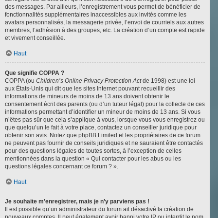
des messages. Par ailleurs, l’enregistrement vous permet de bénéficier de
fonctionnalités supplémentaires inaccessibles aux invités comme les
avatars personnalisés, la messagerie privée, l’envoi de courriels aux autres
membres, l’adhésion à des groupes, etc. La création d’un compte est rapide
et vivement conseillée.
Haut
Que signifie COPPA ?
COPPA (ou
Children’s Online Privacy Protection Act
de 1998) est une loi
aux États-Unis qui dit que les sites Internet pouvant recueillir des
informations de mineurs de moins de 13 ans doivent obtenir le
consentement écrit des parents (ou d’un tuteur légal) pour la collecte de ces
informations permettant d’identifier un mineur de moins de 13 ans. Si vous
n’êtes pas sûr que cela s’applique à vous, lorsque vous vous enregistrez ou
que quelqu’un le fait à votre place, contactez un conseiller juridique pour
obtenir son avis. Notez que phpBB Limited et les propriétaires de ce forum
ne peuvent pas fournir de conseils juridiques et ne sauraient être contactés
pour des questions légales de toutes sortes, à l’exception de celles
mentionnées dans la question « Qui contacter pour les abus ou les
questions légales concernant ce forum ? ».
Haut
Je souhaite m’enregistrer, mais je n’y parviens pas !
Il est possible qu’un administrateur du forum ait désactivé la création de
nouveaux comptes. Il peut également avoir banni votre IP ou interdit le nom