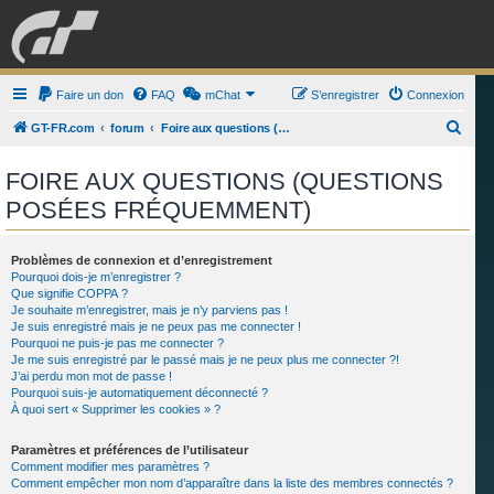
GRAN TURISMO
Faire un don
FAQ
mChat
FORUM
S’enregistrer
Connexion
R
GT-FR.com
forum
Foire aux questions (Questions posées fréquemment)
e
ESPORT
BOUTIQUE
FOIRE AUX QUESTIONS (QUESTIONS
c
POSÉES FRÉQUEMMENT)
h
e
r
Problèmes de connexion et d’enregistrement
Pourquoi dois-je m’enregistrer ?
c
Que signifie COPPA ?
Je souhaite m’enregistrer, mais je n’y parviens pas !
h
Je suis enregistré mais je ne peux pas me connecter !
e
Pourquoi ne puis-je pas me connecter ?
Je me suis enregistré par le passé mais je ne peux plus me connecter ?!
r
J’ai perdu mon mot de passe !
Pourquoi suis-je automatiquement déconnecté ?
À quoi sert « Supprimer les cookies » ?
Paramètres et préférences de l’utilisateur
Comment modifier mes paramètres ?
Comment empêcher mon nom d’apparaître dans la liste des membres connectés ?