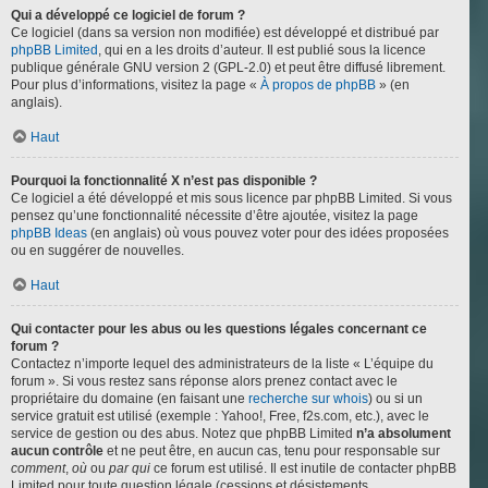
Qui a développé ce logiciel de forum ?
Ce logiciel (dans sa version non modifiée) est développé et distribué par
phpBB Limited
, qui en a les droits d’auteur. Il est publié sous la licence
publique générale GNU version 2 (GPL-2.0) et peut être diffusé librement.
Pour plus d’informations, visitez la page «
À propos de phpBB
» (en
anglais).
Haut
Pourquoi la fonctionnalité X n’est pas disponible ?
Ce logiciel a été développé et mis sous licence par phpBB Limited. Si vous
pensez qu’une fonctionnalité nécessite d’être ajoutée, visitez la page
phpBB Ideas
(en anglais) où vous pouvez voter pour des idées proposées
ou en suggérer de nouvelles.
Haut
Qui contacter pour les abus ou les questions légales concernant ce
forum ?
Contactez n’importe lequel des administrateurs de la liste « L’équipe du
forum ». Si vous restez sans réponse alors prenez contact avec le
propriétaire du domaine (en faisant une
recherche sur whois
) ou si un
service gratuit est utilisé (exemple : Yahoo!, Free, f2s.com, etc.), avec le
service de gestion ou des abus. Notez que phpBB Limited
n’a absolument
aucun contrôle
et ne peut être, en aucun cas, tenu pour responsable sur
comment
,
où
ou
par qui
ce forum est utilisé. Il est inutile de contacter phpBB
Limited pour toute question légale (cessions et désistements,