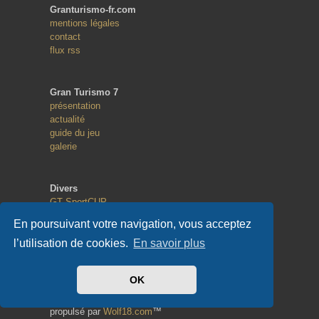
Granturismo-fr.com
mentions légales
contact
flux rss
Gran Turismo 7
présentation
actualité
guide du jeu
galerie
Divers
GT SportCUP
GT eSport
En poursuivant votre navigation, vous acceptez
Random Race
l’utilisation de cookies.
En savoir plus
Copyright
OK
© 2013 - 2023
tous droits réservés
propulsé par
Wolf18.com
™