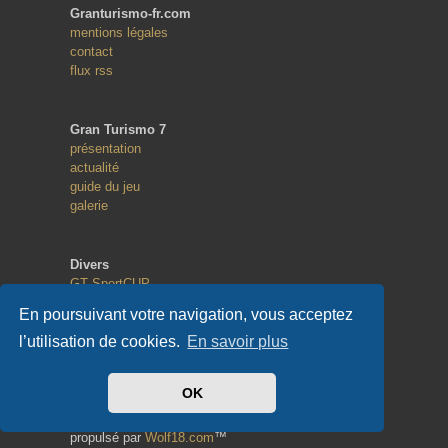
Granturismo-fr.com
mentions légales
contact
flux rss
Gran Turismo 7
présentation
actualité
guide du jeu
galerie
Divers
GT SportCUP
GT eSport
En poursuivant votre navigation, vous acceptez
Random Race
l’utilisation de cookies.
En savoir plus
Copyright
OK
© 2013 - 2023
tous droits réservés
propulsé par
Wolf18.com
™