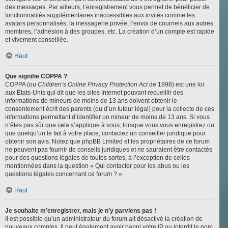
des messages. Par ailleurs, l’enregistrement vous permet de bénéficier de
fonctionnalités supplémentaires inaccessibles aux invités comme les
avatars personnalisés, la messagerie privée, l’envoi de courriels aux autres
membres, l’adhésion à des groupes, etc. La création d’un compte est rapide
et vivement conseillée.
Haut
Que signifie COPPA ?
COPPA (ou
Children’s Online Privacy Protection Act
de 1998) est une loi
aux États-Unis qui dit que les sites Internet pouvant recueillir des
informations de mineurs de moins de 13 ans doivent obtenir le
consentement écrit des parents (ou d’un tuteur légal) pour la collecte de ces
informations permettant d’identifier un mineur de moins de 13 ans. Si vous
n’êtes pas sûr que cela s’applique à vous, lorsque vous vous enregistrez ou
que quelqu’un le fait à votre place, contactez un conseiller juridique pour
obtenir son avis. Notez que phpBB Limited et les propriétaires de ce forum
ne peuvent pas fournir de conseils juridiques et ne sauraient être contactés
pour des questions légales de toutes sortes, à l’exception de celles
mentionnées dans la question « Qui contacter pour les abus ou les
questions légales concernant ce forum ? ».
Haut
Je souhaite m’enregistrer, mais je n’y parviens pas !
Il est possible qu’un administrateur du forum ait désactivé la création de
nouveaux comptes. Il peut également avoir banni votre IP ou interdit le nom