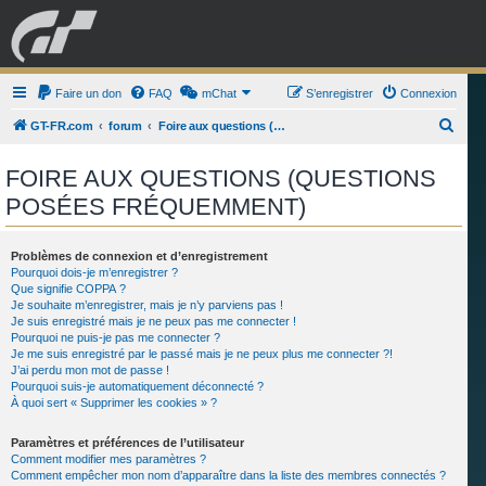
GRAN TURISMO
Faire un don
FAQ
mChat
FORUM
S’enregistrer
Connexion
R
GT-FR.com
forum
Foire aux questions (Questions posées fréquemment)
e
ESPORT
BOUTIQUE
FOIRE AUX QUESTIONS (QUESTIONS
c
POSÉES FRÉQUEMMENT)
h
e
r
Problèmes de connexion et d’enregistrement
Pourquoi dois-je m’enregistrer ?
c
Que signifie COPPA ?
Je souhaite m’enregistrer, mais je n’y parviens pas !
h
Je suis enregistré mais je ne peux pas me connecter !
e
Pourquoi ne puis-je pas me connecter ?
Je me suis enregistré par le passé mais je ne peux plus me connecter ?!
r
J’ai perdu mon mot de passe !
Pourquoi suis-je automatiquement déconnecté ?
À quoi sert « Supprimer les cookies » ?
Paramètres et préférences de l’utilisateur
Comment modifier mes paramètres ?
Comment empêcher mon nom d’apparaître dans la liste des membres connectés ?