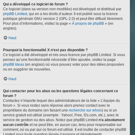
Qui a développé ce logiciel de forum ?
Ce logiciel (dans sa version non modifiée) est développé et distribué par
phpBB Limited
, qui en a les droits d’auteur. Il est publié sous la licence
publique générale GNU version 2 (GPL-2.0) et peut être diffusé librement.
Pour plus d’informations, visitez la page «
À propos de phpBB
» (en
anglais).
Haut
Pourquoi la fonctionnalité X n’est pas disponible ?
Ce logiciel a été développé et mis sous licence par phpBB Limited. Si vous
pensez qu’une fonctionnalité nécessite d’être ajoutée, visitez la page
phpBB Ideas
(en anglais) où vous pouvez voter pour des idées proposées
ou en suggérer de nouvelles.
Haut
Qui contacter pour les abus ou les questions légales concernant ce
forum ?
Contactez n’importe lequel des administrateurs de la liste « L’équipe du
forum ». Si vous restez sans réponse alors prenez contact avec le
propriétaire du domaine (en faisant une
recherche sur whois
) ou si un
service gratuit est utilisé (exemple : Yahoo!, Free, f2s.com, etc.), avec le
service de gestion ou des abus. Notez que phpBB Limited
n’a absolument
aucun contrôle
et ne peut être, en aucun cas, tenu pour responsable sur
comment
,
où
ou
par qui
ce forum est utilisé. Il est inutile de contacter phpBB
Limited pour toute question légale (cessions et désistements,