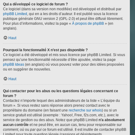
Qui a développé ce logiciel de forum ?
Ce logiciel (dans sa version non modifiée) est développé et distribué par
phpBB Limited
, qui en a les droits d’auteur. Il est publié sous la licence
publique générale GNU version 2 (GPL-2.0) et peut être diffusé librement.
Pour plus d’informations, visitez la page «
À propos de phpBB
» (en
anglais).
Haut
Pourquoi la fonctionnalité X n’est pas disponible ?
Ce logiciel a été développé et mis sous licence par phpBB Limited. Si vous
pensez qu’une fonctionnalité nécessite d’être ajoutée, visitez la page
phpBB Ideas
(en anglais) où vous pouvez voter pour des idées proposées
ou en suggérer de nouvelles.
Haut
Qui contacter pour les abus ou les questions légales concernant ce
forum ?
Contactez n’importe lequel des administrateurs de la liste « L’équipe du
forum ». Si vous restez sans réponse alors prenez contact avec le
propriétaire du domaine (en faisant une
recherche sur whois
) ou si un
service gratuit est utilisé (exemple : Yahoo!, Free, f2s.com, etc.), avec le
service de gestion ou des abus. Notez que phpBB Limited
n’a absolument
aucun contrôle
et ne peut être, en aucun cas, tenu pour responsable sur
comment
,
où
ou
par qui
ce forum est utilisé. Il est inutile de contacter phpBB
Limited pour toute question légale (cessions et désistements,