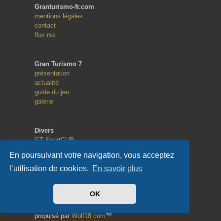
Granturismo-fr.com
mentions légales
contact
flux rss
Gran Turismo 7
présentation
actualité
guide du jeu
galerie
Divers
GT SportCUP
GT eSport
En poursuivant votre navigation, vous acceptez
Random Race
l’utilisation de cookies.
En savoir plus
Copyright
OK
© 2013 - 2023
tous droits réservés
propulsé par
Wolf18.com
™