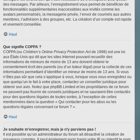
des messages. Par ailleurs, l’enregistrement vous permet de bénéficier de
fonctionnalités supplémentaires inaccessibles aux invités comme les
avatars personnalisés, la messagerie privée, l’envoi de courriels aux autres
membres, l’adhésion à des groupes, etc. La création d’un compte est rapide
et vivement conseillée.
Haut
Que signifie COPPA ?
COPPA (ou
Children’s Online Privacy Protection Act
de 1998) est une loi
aux États-Unis qui dit que les sites Internet pouvant recueillir des
informations de mineurs de moins de 13 ans doivent obtenir le
consentement écrit des parents (ou d’un tuteur légal) pour la collecte de ces
informations permettant d’identifier un mineur de moins de 13 ans. Si vous
n’êtes pas sûr que cela s’applique à vous, lorsque vous vous enregistrez ou
que quelqu’un le fait à votre place, contactez un conseiller juridique pour
obtenir son avis. Notez que phpBB Limited et les propriétaires de ce forum
ne peuvent pas fournir de conseils juridiques et ne sauraient être contactés
pour des questions légales de toutes sortes, à l’exception de celles
mentionnées dans la question « Qui contacter pour les abus ou les
questions légales concernant ce forum ? ».
Haut
Je souhaite m’enregistrer, mais je n’y parviens pas !
Il est possible qu’un administrateur du forum ait désactivé la création de
nouveaux comptes. Il peut également avoir banni votre IP ou interdit le nom