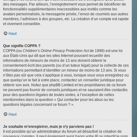
des messages. Par ailleurs, l’enregistrement vous permet de bénéficier de
fonctionnalités supplémentaires inaccessibles aux invités comme les
avatars personnalisés, la messagerie privée, l’envoi de courriels aux autres
membres, l’adhésion à des groupes, etc. La création d’un compte est rapide
et vivement conseillée.
Haut
Que signifie COPPA ?
COPPA (ou
Children’s Online Privacy Protection Act
de 1998) est une loi
aux États-Unis qui dit que les sites Internet pouvant recueillir des
informations de mineurs de moins de 13 ans doivent obtenir le
consentement écrit des parents (ou d’un tuteur légal) pour la collecte de ces
informations permettant d’identifier un mineur de moins de 13 ans. Si vous
n’êtes pas sûr que cela s’applique à vous, lorsque vous vous enregistrez ou
que quelqu’un le fait à votre place, contactez un conseiller juridique pour
obtenir son avis. Notez que phpBB Limited et les propriétaires de ce forum
ne peuvent pas fournir de conseils juridiques et ne sauraient être contactés
pour des questions légales de toutes sortes, à l’exception de celles
mentionnées dans la question « Qui contacter pour les abus ou les
questions légales concernant ce forum ? ».
Haut
Je souhaite m’enregistrer, mais je n’y parviens pas !
Il est possible qu’un administrateur du forum ait désactivé la création de
nouveaux comptes. Il peut également avoir banni votre IP ou interdit le nom