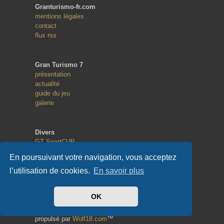
Granturismo-fr.com
mentions légales
contact
flux rss
Gran Turismo 7
présentation
actualité
guide du jeu
galerie
Divers
GT SportCUP
GT eSport
En poursuivant votre navigation, vous acceptez
Random Race
l’utilisation de cookies.
En savoir plus
Copyright
OK
© 2013 - 2023
tous droits réservés
propulsé par
Wolf18.com
™