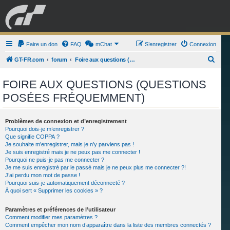
GRAN TURISMO
Faire un don
FAQ
mChat
FORUM
S’enregistrer
Connexion
R
GT-FR.com
forum
Foire aux questions (Questions posées fréquemment)
e
ESPORT
BOUTIQUE
FOIRE AUX QUESTIONS (QUESTIONS
c
POSÉES FRÉQUEMMENT)
h
e
r
Problèmes de connexion et d’enregistrement
Pourquoi dois-je m’enregistrer ?
c
Que signifie COPPA ?
Je souhaite m’enregistrer, mais je n’y parviens pas !
h
Je suis enregistré mais je ne peux pas me connecter !
e
Pourquoi ne puis-je pas me connecter ?
Je me suis enregistré par le passé mais je ne peux plus me connecter ?!
r
J’ai perdu mon mot de passe !
Pourquoi suis-je automatiquement déconnecté ?
À quoi sert « Supprimer les cookies » ?
Paramètres et préférences de l’utilisateur
Comment modifier mes paramètres ?
Comment empêcher mon nom d’apparaître dans la liste des membres connectés ?