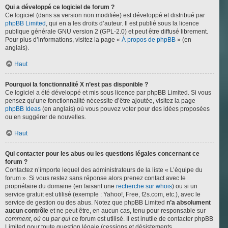
Qui a développé ce logiciel de forum ?
Ce logiciel (dans sa version non modifiée) est développé et distribué par
phpBB Limited
, qui en a les droits d’auteur. Il est publié sous la licence
publique générale GNU version 2 (GPL-2.0) et peut être diffusé librement.
Pour plus d’informations, visitez la page «
À propos de phpBB
» (en
anglais).
Haut
Pourquoi la fonctionnalité X n’est pas disponible ?
Ce logiciel a été développé et mis sous licence par phpBB Limited. Si vous
pensez qu’une fonctionnalité nécessite d’être ajoutée, visitez la page
phpBB Ideas
(en anglais) où vous pouvez voter pour des idées proposées
ou en suggérer de nouvelles.
Haut
Qui contacter pour les abus ou les questions légales concernant ce
forum ?
Contactez n’importe lequel des administrateurs de la liste « L’équipe du
forum ». Si vous restez sans réponse alors prenez contact avec le
propriétaire du domaine (en faisant une
recherche sur whois
) ou si un
service gratuit est utilisé (exemple : Yahoo!, Free, f2s.com, etc.), avec le
service de gestion ou des abus. Notez que phpBB Limited
n’a absolument
aucun contrôle
et ne peut être, en aucun cas, tenu pour responsable sur
comment
,
où
ou
par qui
ce forum est utilisé. Il est inutile de contacter phpBB
Limited pour toute question légale (cessions et désistements,