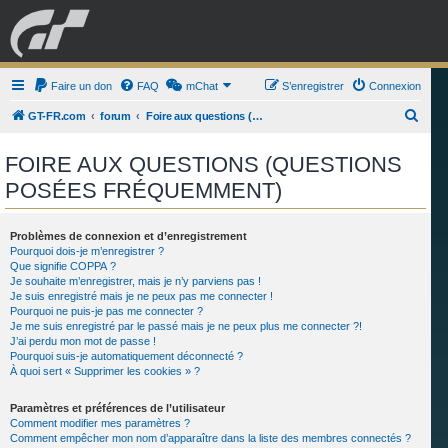
GRAN TURISMO
Faire un don
FAQ
mChat
FORUM
S’enregistrer
Connexion
R
GT-FR.com
forum
Foire aux questions (Questions posées fréquemment)
e
ESPORT
BOUTIQUE
FOIRE AUX QUESTIONS (QUESTIONS
c
POSÉES FRÉQUEMMENT)
h
e
r
Problèmes de connexion et d’enregistrement
Pourquoi dois-je m’enregistrer ?
c
Que signifie COPPA ?
Je souhaite m’enregistrer, mais je n’y parviens pas !
h
Je suis enregistré mais je ne peux pas me connecter !
e
Pourquoi ne puis-je pas me connecter ?
Je me suis enregistré par le passé mais je ne peux plus me connecter ?!
r
J’ai perdu mon mot de passe !
Pourquoi suis-je automatiquement déconnecté ?
À quoi sert « Supprimer les cookies » ?
Paramètres et préférences de l’utilisateur
Comment modifier mes paramètres ?
Comment empêcher mon nom d’apparaître dans la liste des membres connectés ?