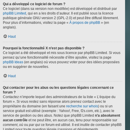
Qui a développé ce logiciel de forum ?
Ce logiciel (dans sa version non modifiée) est développé et distribué par
phpBB Limited
, qui en a les droits d’auteur. Il est publié sous la licence
publique générale GNU version 2 (GPL-2.0) et peut être diffusé librement.
Pour plus d’informations, visitez la page «
À propos de phpBB
» (en
anglais).
Haut
Pourquoi la fonctionnalité X n’est pas disponible ?
Ce logiciel a été développé et mis sous licence par phpBB Limited. Si vous
pensez qu’une fonctionnalité nécessite d’être ajoutée, visitez la page
phpBB Ideas
(en anglais) où vous pouvez voter pour des idées proposées
ou en suggérer de nouvelles.
Haut
Qui contacter pour les abus ou les questions légales concernant ce
forum ?
Contactez n’importe lequel des administrateurs de la liste « L’équipe du
forum ». Si vous restez sans réponse alors prenez contact avec le
propriétaire du domaine (en faisant une
recherche sur whois
) ou si un
service gratuit est utilisé (exemple : Yahoo!, Free, f2s.com, etc.), avec le
service de gestion ou des abus. Notez que phpBB Limited
n’a absolument
aucun contrôle
et ne peut être, en aucun cas, tenu pour responsable sur
comment
,
où
ou
par qui
ce forum est utilisé. Il est inutile de contacter phpBB
Limited pour toute question légale (cessions et désistements,