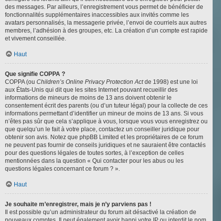
des messages. Par ailleurs, l’enregistrement vous permet de bénéficier de
fonctionnalités supplémentaires inaccessibles aux invités comme les
avatars personnalisés, la messagerie privée, l’envoi de courriels aux autres
membres, l’adhésion à des groupes, etc. La création d’un compte est rapide
et vivement conseillée.
Haut
Que signifie COPPA ?
COPPA (ou
Children’s Online Privacy Protection Act
de 1998) est une loi
aux États-Unis qui dit que les sites Internet pouvant recueillir des
informations de mineurs de moins de 13 ans doivent obtenir le
consentement écrit des parents (ou d’un tuteur légal) pour la collecte de ces
informations permettant d’identifier un mineur de moins de 13 ans. Si vous
n’êtes pas sûr que cela s’applique à vous, lorsque vous vous enregistrez ou
que quelqu’un le fait à votre place, contactez un conseiller juridique pour
obtenir son avis. Notez que phpBB Limited et les propriétaires de ce forum
ne peuvent pas fournir de conseils juridiques et ne sauraient être contactés
pour des questions légales de toutes sortes, à l’exception de celles
mentionnées dans la question « Qui contacter pour les abus ou les
questions légales concernant ce forum ? ».
Haut
Je souhaite m’enregistrer, mais je n’y parviens pas !
Il est possible qu’un administrateur du forum ait désactivé la création de
nouveaux comptes. Il peut également avoir banni votre IP ou interdit le nom