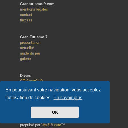
Granturismo-fr.com
mentions légales
contact
flux rss
Gran Turismo 7
présentation
actualité
guide du jeu
galerie
Divers
GT SportCUP
GT eSport
En poursuivant votre navigation, vous acceptez
Random Race
l’utilisation de cookies.
En savoir plus
Copyright
OK
© 2013 - 2023
tous droits réservés
propulsé par
Wolf18.com
™