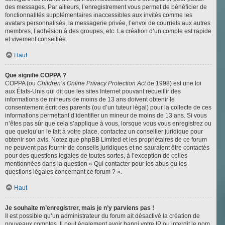
des messages. Par ailleurs, l’enregistrement vous permet de bénéficier de
fonctionnalités supplémentaires inaccessibles aux invités comme les
avatars personnalisés, la messagerie privée, l’envoi de courriels aux autres
membres, l’adhésion à des groupes, etc. La création d’un compte est rapide
et vivement conseillée.
Haut
Que signifie COPPA ?
COPPA (ou
Children’s Online Privacy Protection Act
de 1998) est une loi
aux États-Unis qui dit que les sites Internet pouvant recueillir des
informations de mineurs de moins de 13 ans doivent obtenir le
consentement écrit des parents (ou d’un tuteur légal) pour la collecte de ces
informations permettant d’identifier un mineur de moins de 13 ans. Si vous
n’êtes pas sûr que cela s’applique à vous, lorsque vous vous enregistrez ou
que quelqu’un le fait à votre place, contactez un conseiller juridique pour
obtenir son avis. Notez que phpBB Limited et les propriétaires de ce forum
ne peuvent pas fournir de conseils juridiques et ne sauraient être contactés
pour des questions légales de toutes sortes, à l’exception de celles
mentionnées dans la question « Qui contacter pour les abus ou les
questions légales concernant ce forum ? ».
Haut
Je souhaite m’enregistrer, mais je n’y parviens pas !
Il est possible qu’un administrateur du forum ait désactivé la création de
nouveaux comptes. Il peut également avoir banni votre IP ou interdit le nom