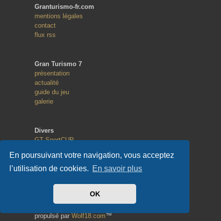
Granturismo-fr.com
mentions légales
contact
flux rss
Gran Turismo 7
présentation
actualité
guide du jeu
galerie
Divers
GT SportCUP
GT eSport
En poursuivant votre navigation, vous acceptez
Random Race
l’utilisation de cookies.
En savoir plus
Copyright
OK
© 2013 - 2023
tous droits réservés
propulsé par
Wolf18.com
™