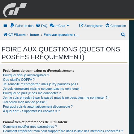
GRAN TURISMO
Faire un don
FAQ
mChat
FORUM
S’enregistrer
Connexion
R
GT-FR.com
forum
Foire aux questions (Questions posées fréquemment)
e
ESPORT
BOUTIQUE
FOIRE AUX QUESTIONS (QUESTIONS
c
POSÉES FRÉQUEMMENT)
h
e
r
Problèmes de connexion et d’enregistrement
Pourquoi dois-je m’enregistrer ?
c
Que signifie COPPA ?
Je souhaite m’enregistrer, mais je n’y parviens pas !
h
Je suis enregistré mais je ne peux pas me connecter !
e
Pourquoi ne puis-je pas me connecter ?
Je me suis enregistré par le passé mais je ne peux plus me connecter ?!
r
J’ai perdu mon mot de passe !
Pourquoi suis-je automatiquement déconnecté ?
À quoi sert « Supprimer les cookies » ?
Paramètres et préférences de l’utilisateur
Comment modifier mes paramètres ?
Comment empêcher mon nom d’apparaître dans la liste des membres connectés ?