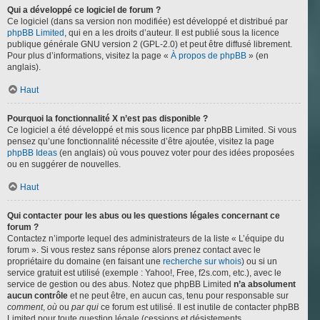
Qui a développé ce logiciel de forum ?
Ce logiciel (dans sa version non modifiée) est développé et distribué par
phpBB Limited
, qui en a les droits d’auteur. Il est publié sous la licence
publique générale GNU version 2 (GPL-2.0) et peut être diffusé librement.
Pour plus d’informations, visitez la page «
À propos de phpBB
» (en
anglais).
Haut
Pourquoi la fonctionnalité X n’est pas disponible ?
Ce logiciel a été développé et mis sous licence par phpBB Limited. Si vous
pensez qu’une fonctionnalité nécessite d’être ajoutée, visitez la page
phpBB Ideas
(en anglais) où vous pouvez voter pour des idées proposées
ou en suggérer de nouvelles.
Haut
Qui contacter pour les abus ou les questions légales concernant ce
forum ?
Contactez n’importe lequel des administrateurs de la liste « L’équipe du
forum ». Si vous restez sans réponse alors prenez contact avec le
propriétaire du domaine (en faisant une
recherche sur whois
) ou si un
service gratuit est utilisé (exemple : Yahoo!, Free, f2s.com, etc.), avec le
service de gestion ou des abus. Notez que phpBB Limited
n’a absolument
aucun contrôle
et ne peut être, en aucun cas, tenu pour responsable sur
comment
,
où
ou
par qui
ce forum est utilisé. Il est inutile de contacter phpBB
Limited pour toute question légale (cessions et désistements,