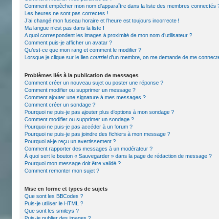
Comment empêcher mon nom d’apparaître dans la liste des membres connectés 
Les heures ne sont pas correctes !
J’ai changé mon fuseau horaire et l’heure est toujours incorrecte !
Ma langue n’est pas dans la liste !
A quoi correspondent les images à proximité de mon nom d’utilisateur ?
Comment puis-je afficher un avatar ?
Qu’est-ce que mon rang et comment le modifier ?
Lorsque je clique sur le lien
courriel
d’un membre, on me demande de me connecte
Problèmes liés à la publication de messages
Comment créer un nouveau sujet ou poster une réponse ?
Comment modifier ou supprimer un message ?
Comment ajouter une signature à mes messages ?
Comment créer un sondage ?
Pourquoi ne puis-je pas ajouter plus d’options à mon sondage ?
Comment modifier ou supprimer un sondage ?
Pourquoi ne puis-je pas accéder à un forum ?
Pourquoi ne puis-je pas joindre des fichiers à mon message ?
Pourquoi ai-je reçu un avertissement ?
Comment rapporter des messages à un modérateur ?
À quoi sert le bouton « Sauvegarder » dans la page de rédaction de message ?
Pourquoi mon message doit être validé ?
Comment remonter mon sujet ?
Mise en forme et types de sujets
Que sont les BBCodes ?
Puis-je utiliser le HTML ?
Que sont les smileys ?
Puis-je publier des images ?