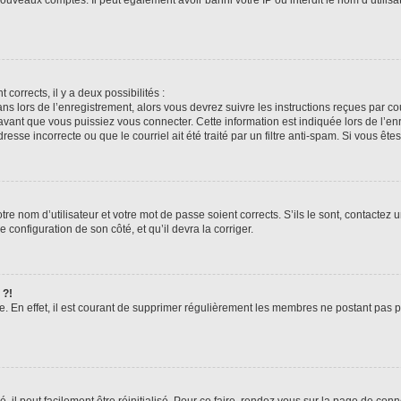
 corrects, il y a deux possibilités :
ans lors de l’enregistrement, alors vous devrez suivre les instructions reçues par 
ant que vous puissiez vous connecter. Cette information est indiquée lors de l’enre
esse incorrecte ou que le courriel ait été traité par un filtre anti-spam. Si vous ête
re nom d’utilisateur et votre mot de passe soient corrects. S’ils le sont, contactez 
 configuration de son côté, et qu’il devra la corriger.
 ?!
e. En effet, il est courant de supprimer régulièrement les membres ne postant pas po
il peut facilement être réinitialisé. Pour ce faire, rendez vous sur la page de con