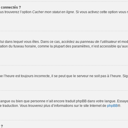
 connectés ?
ous trouverez l’option
Cacher mon statut en ligne
. Si vous activez cette option vous
e celui dans lequel vous êtes. Dans ce cas, accédez au
panneau de l’utilisateur
et modi
ication du fuseau horaire, comme la plupart des paramètres, n’est accessible qu’au
e l’heure est toujours incorrecte, il se peut que le serveur ne soit pas à l’heure. S
tre langue ou bien que personne n’ait encore traduit phpBB dans votre langue. Essa
e traduction. Vous trouverez plus d’informations sur le site Internet de
phpBB
®.
 ?