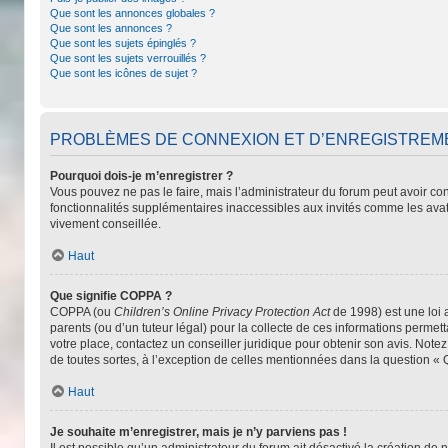
Que sont les annonces globales ?
Que sont les annonces ?
Que sont les sujets épinglés ?
Que sont les sujets verrouillés ?
Que sont les icônes de sujet ?
PROBLÈMES DE CONNEXION ET D’ENREGISTREM
Pourquoi dois-je m’enregistrer ?
Vous pouvez ne pas le faire, mais l’administrateur du forum peut avoir con
fonctionnalités supplémentaires inaccessibles aux invités comme les avat
vivement conseillée.
Haut
Que signifie COPPA ?
COPPA (ou
Children’s Online Privacy Protection Act
de 1998) est une loi 
parents (ou d’un tuteur légal) pour la collecte de ces informations permet
votre place, contactez un conseiller juridique pour obtenir son avis. Note
de toutes sortes, à l’exception de celles mentionnées dans la question « 
Haut
Je souhaite m’enregistrer, mais je n’y parviens pas !
Il est possible qu’un administrateur du forum ait désactivé la création de