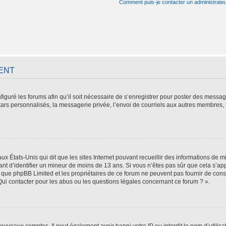
Comment puis-je contacter un administrate
ENT
figuré les forums afin qu’il soit nécessaire de s’enregistrer pour poster des messag
ars personnalisés, la messagerie privée, l’envoi de courriels aux autres membres, 
aux États-Unis qui dit que les sites Internet pouvant recueillir des informations de
tant d’identifier un mineur de moins de 13 ans. Si vous n’êtes pas sûr que cela s’ap
z que phpBB Limited et les propriétaires de ce forum ne peuvent pas fournir de cons
Qui contacter pour les abus ou les questions légales concernant ce forum ? ».
 nouveaux comptes. Il peut également avoir banni votre IP ou interdit le nom d’utilis