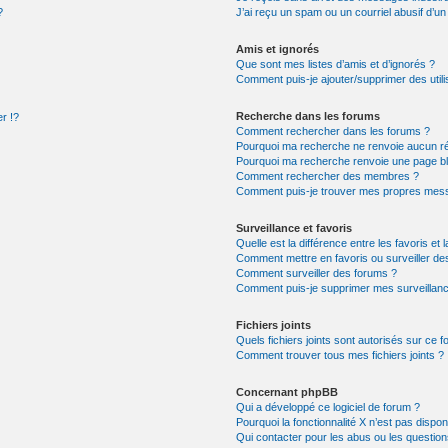
?
J’ai reçu un spam ou un courriel abusif d’
Amis et ignorés
Que sont mes listes d’amis et d’ignorés ?
Comment puis-je ajouter/supprimer des utili
Recherche dans les forums
r !?
Comment rechercher dans les forums ?
Pourquoi ma recherche ne renvoie aucun ré
Pourquoi ma recherche renvoie une page b
Comment rechercher des membres ?
Comment puis-je trouver mes propres mess
Surveillance et favoris
Quelle est la différence entre les favoris et 
Comment mettre en favoris ou surveiller de
Comment surveiller des forums ?
Comment puis-je supprimer mes surveillanc
Fichiers joints
Quels fichiers joints sont autorisés sur ce 
Comment trouver tous mes fichiers joints ?
Concernant phpBB
Qui a développé ce logiciel de forum ?
Pourquoi la fonctionnalité X n’est pas dispon
Qui contacter pour les abus ou les questio