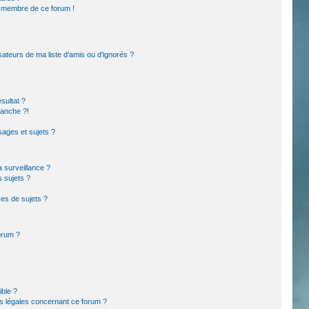
un membre de ce forum !
sateurs de ma liste d’amis ou d’ignorés ?
sultat ?
lanche ?!
ages et sujets ?
la surveillance ?
s sujets ?
es de sujets ?
forum ?
ible ?
ns légales concernant ce forum ?