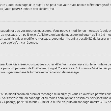
e » depuis la page d’un sujet. Il se peut que vous ayez besoin d’être enregistré p
ets, Vous
pouvez
joindre des fichiers, etc.
u supprimer que vos propres messages. Vous pouvez modifier un message (quelquefo
message, un petit texte s’affichera en bas du message indiquant qu’il a été modifié
administrateur modifie le message, cependant ils ont la possibilité de laisser une 
s que quelqu’un y a répondu.
ateur. Une fois créée, vous pouvez cocher
Attacher ma signature
sur le formulaire d
à partir du panneau de l’utilisateur (onglet
Préférences du forum --> Modifier les
r ma signature
dans le formulaire de rédaction de message.
et ou la modification du premier message d’un sujet (si vous en avez les permissions
. Saisissez le titre du sondage et au moins deux options possibles, saisissez une
 Option(s) par l’utilisateur », limiter la durée en jours du sondage (mettre « 0 » pou