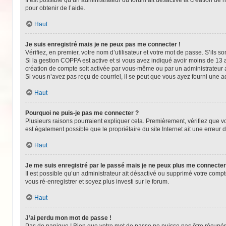
pour obtenir de l’aide.
Haut
Je suis enregistré mais je ne peux pas me connecter !
Vérifiez, en premier, votre nom d’utilisateur et votre mot de passe. S’ils sont
Si la gestion COPPA est active et si vous avez indiqué avoir moins de 13 
création de compte soit activée par vous-même ou par un administrateur av
Si vous n’avez pas reçu de courriel, il se peut que vous ayez fourni une adr
Haut
Pourquoi ne puis-je pas me connecter ?
Plusieurs raisons pourraient expliquer cela. Premièrement, vérifiez que vot
est également possible que le propriétaire du site Internet ait une erreur de
Haut
Je me suis enregistré par le passé mais je ne peux plus me connecter
Il est possible qu’un administrateur ait désactivé ou supprimé votre compt
vous ré-enregistrer et soyez plus investi sur le forum.
Haut
J’ai perdu mon mot de passe !
Pas de panique ! Bien que votre mot de passe ne puisse pas être récupéré, 