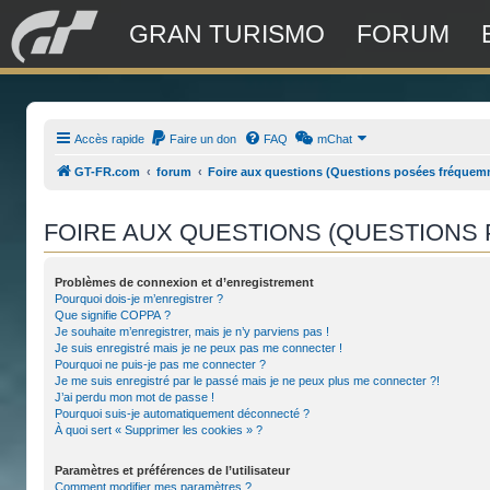
GRAN TURISMO
FORUM
Accès rapide
Faire un don
FAQ
mChat
GT-FR.com
forum
Foire aux questions (Questions posées fréquem
FOIRE AUX QUESTIONS (QUESTION
Problèmes de connexion et d’enregistrement
Pourquoi dois-je m’enregistrer ?
Que signifie COPPA ?
Je souhaite m’enregistrer, mais je n’y parviens pas !
Je suis enregistré mais je ne peux pas me connecter !
Pourquoi ne puis-je pas me connecter ?
Je me suis enregistré par le passé mais je ne peux plus me connecter ?!
J’ai perdu mon mot de passe !
Pourquoi suis-je automatiquement déconnecté ?
À quoi sert « Supprimer les cookies » ?
Paramètres et préférences de l’utilisateur
Comment modifier mes paramètres ?