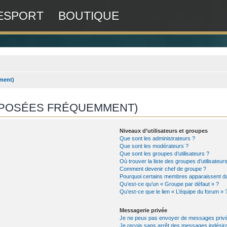
ESPORT
BOUTIQUE
ment)
S POSÉES FRÉQUEMMENT)
Niveaux d’utilisateurs et groupes
Que sont les administrateurs ?
Que sont les modérateurs ?
Que sont les groupes d’utilisateurs ?
Où trouver la liste des groupes d’utilisateu
Comment devenir chef de groupe ?
Pourquoi certains membres apparaissent da
Qu’est-ce qu’un « Groupe par défaut » ?
Qu’est-ce que le lien « L’équipe du forum » 
Messagerie privée
Je ne peux pas envoyer de messages privé
Je reçois sans arrêt des messages indésira