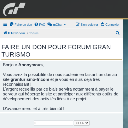
GRAN TURISMO
Faire un don
FAQ
mChat
FORUM
S’enregistrer
Connexion
R
GT-FR.com
forum
e
ESPORT
BOUTIQUE
FAIRE UN DON POUR FORUM GRAN
c
TURISMO
h
e
Bonjour
Anonymous
,
r
Vous avez la possibilité de nous soutenir en faisant un don au
c
site
granturismo-fr.com
et je vous en suis déjà très
h
reconnaissant !
e
L'argent recueillis par ce biais servira notamment à payer le
serveur qui héberge le site et participer aux différents coûts de
r
développement des activités liées à ce projet.
D'avance merci et à très bientôt !