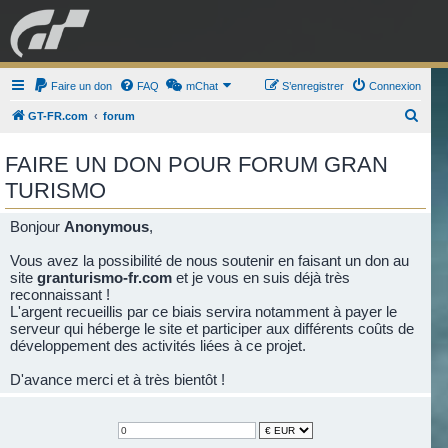
GRAN TURISMO
Faire un don
FAQ
mChat
FORUM
S’enregistrer
Connexion
R
GT-FR.com
forum
e
ESPORT
BOUTIQUE
FAIRE UN DON POUR FORUM GRAN
c
TURISMO
h
e
Bonjour
Anonymous
,
r
Vous avez la possibilité de nous soutenir en faisant un don au
c
site
granturismo-fr.com
et je vous en suis déjà très
h
reconnaissant !
e
L'argent recueillis par ce biais servira notamment à payer le
serveur qui héberge le site et participer aux différents coûts de
r
développement des activités liées à ce projet.
D'avance merci et à très bientôt !