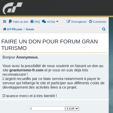
GRAN TURISMO
Faire un don
FAQ
mChat
FORUM
S’enregistrer
Connexion
R
GT-FR.com
forum
e
ESPORT
BOUTIQUE
FAIRE UN DON POUR FORUM GRAN
c
TURISMO
h
e
Bonjour
Anonymous
,
r
Vous avez la possibilité de nous soutenir en faisant un don au
c
site
granturismo-fr.com
et je vous en suis déjà très
h
reconnaissant !
e
L'argent recueillis par ce biais servira notamment à payer le
serveur qui héberge le site et participer aux différents coûts de
r
développement des activités liées à ce projet.
D'avance merci et à très bientôt !