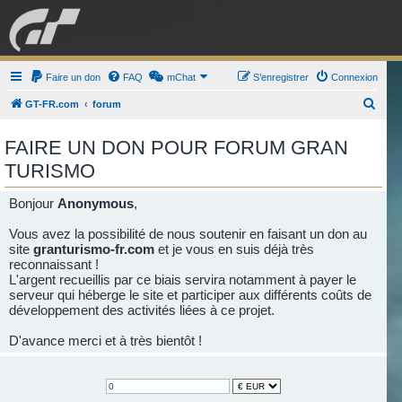
GRAN TURISMO
Faire un don
FAQ
mChat
FORUM
S’enregistrer
Connexion
R
GT-FR.com
forum
e
ESPORT
BOUTIQUE
FAIRE UN DON POUR FORUM GRAN
c
TURISMO
h
e
Bonjour
Anonymous
,
r
Vous avez la possibilité de nous soutenir en faisant un don au
c
site
granturismo-fr.com
et je vous en suis déjà très
h
reconnaissant !
e
L'argent recueillis par ce biais servira notamment à payer le
serveur qui héberge le site et participer aux différents coûts de
r
développement des activités liées à ce projet.
D'avance merci et à très bientôt !