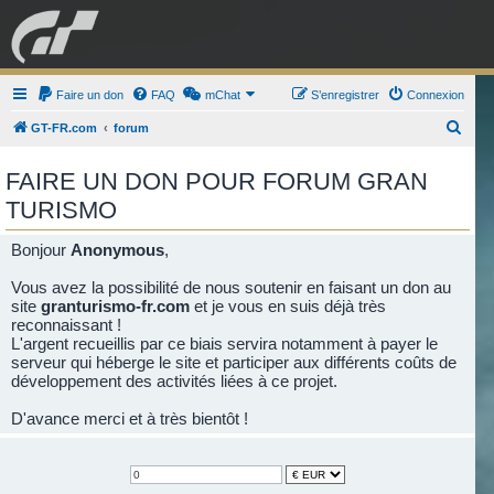
GRAN TURISMO
Faire un don
FAQ
mChat
FORUM
S’enregistrer
Connexion
R
GT-FR.com
forum
e
ESPORT
BOUTIQUE
FAIRE UN DON POUR FORUM GRAN
c
TURISMO
h
e
Bonjour
Anonymous
,
r
Vous avez la possibilité de nous soutenir en faisant un don au
c
site
granturismo-fr.com
et je vous en suis déjà très
h
reconnaissant !
e
L'argent recueillis par ce biais servira notamment à payer le
serveur qui héberge le site et participer aux différents coûts de
r
développement des activités liées à ce projet.
D'avance merci et à très bientôt !